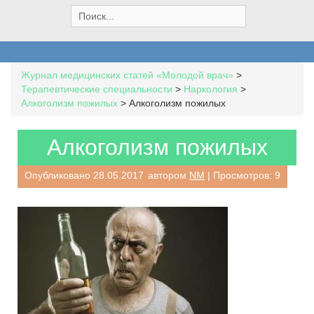
S
e
a
r
c
Журнал медицинских статей «Молодой врач»
>
h
Терапевтические специальности
>
Наркология
>
f
Алкоголизм пожилых
>
Алкоголизм пожилых
o
r
:
Алкоголизм пожилых
Опубликовано
28.05.2017
автором
NM
| Просмотров: 9