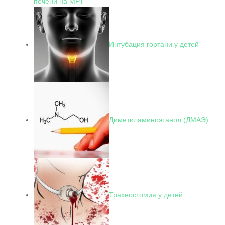
печени на МРТ
Интубация гортани у детей
Диметиламиноэтанол (ДМАЭ)
Трахеостомия у детей