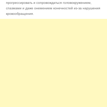
прогрессировать и сопровождаться головокружением,
спазмами и даже онемением конечностей из-за нарушения
кровообращения.