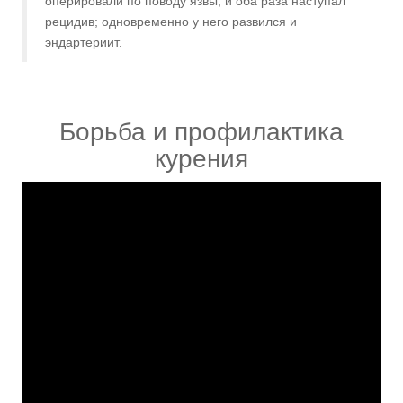
оперировали по поводу язвы, и оба раза наступал
рецидив; одновременно у него развился и
эндартериит.
Борьба и профилактика
курения