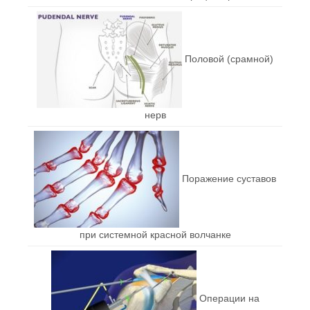
Половой (срамной)
нерв
Поражение суставов
при системной красной волчанке
Операции на