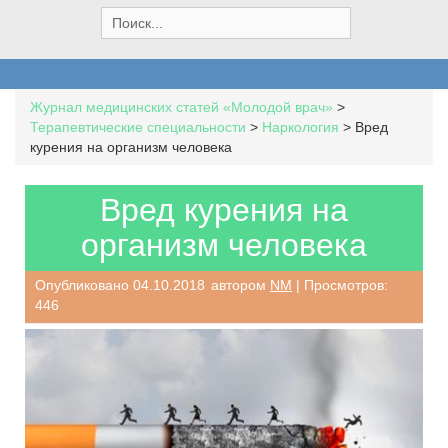
S
e
a
r
c
Журнал медицинских статей «Молодой врач»
>
h
Терапевтические специальности
>
Наркология
>
Вред
f
курения на организм человека
o
r
:
Вред курения на
организм человека
Опубликовано
04.10.2018
автором
NM
| Просмотров:
446