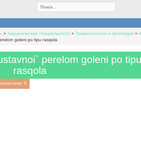
S
e
a
r
c
»
>
Хирургические специальности
>
Травматология и ортопедия
>
h
erelom goleni po tipu rasqola
f
o
r
ustavnoi` perelom goleni po tip
:
rasqola
росмотров: 8