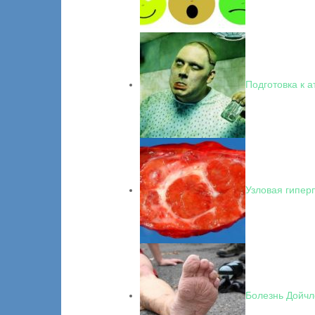
Подготовка к 
Узловая гипер
Болезнь Дойчл