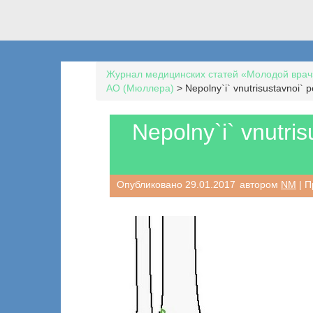
Журнал медицинских статей «Молодой врач
AO (Мюллера)
>
Nepolny`i` vnutrisustavnoi` p
Nepolny`i` vnutris
Опубликовано
29.01.2017
автором
NM
| П