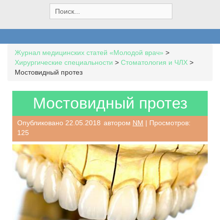
S
e
a
r
c
Журнал медицинских статей «Молодой врач»
>
h
Хирургические специальности
>
Стоматология и ЧЛХ
>
f
Мостовидный протез
o
r
:
Мостовидный протез
Опубликовано
22.05.2018
автором
NM
| Просмотров:
125