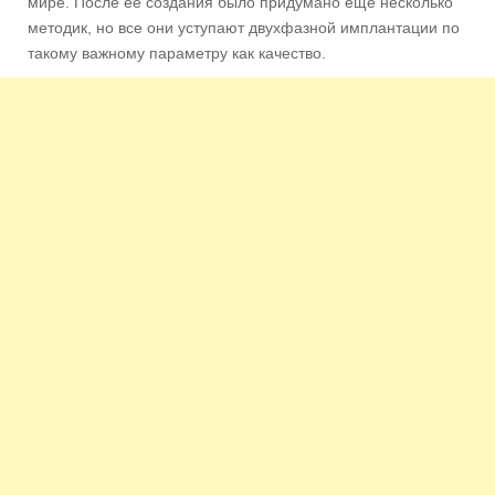
мире. После ее создания было придумано еще несколько
методик, но все они уступают двухфазной имплантации по
такому важному параметру как качество.