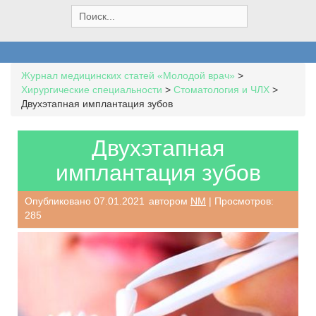
S
e
a
r
c
Журнал медицинских статей «Молодой врач»
>
h
Хирургические специальности
>
Стоматология и ЧЛХ
>
f
Двухэтапная имплантация зубов
o
r
:
Двухэтапная
имплантация зубов
Опубликовано
07.01.2021
автором
NM
| Просмотров:
285