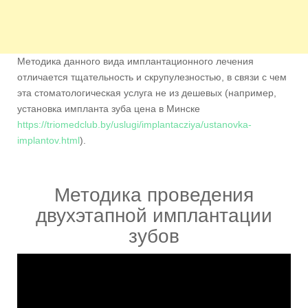
Методика данного вида имплантационного лечения
отличается тщательность и скрупулезностью, в связи с чем
эта стоматологическая услуга не из дешевых (например,
установка импланта зуба цена в Минске
https://triomedclub.by/uslugi/implantacziya/ustanovka-
implantov.html
).
Методика проведения
двухэтапной имплантации
зубов