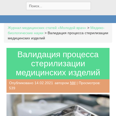
S
e
a
r
c
Журнал медицинских статей «Молодой врач»
>
Медико-
h
биологические науки
>
Валидация процесса стерилизации
f
медицинских изделий
o
r
:
Валидация процесса
стерилизации
медицинских изделий
Опубликовано
14.02.2021
автором
NM
| Просмотров:
539