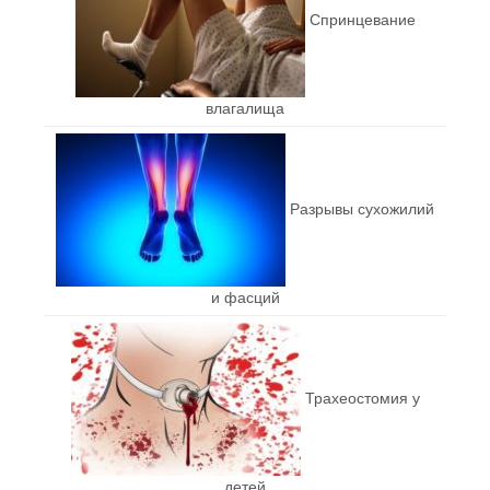
Спринцевание
влагалища
Разрывы сухожилий
и фасций
Трахеостомия у
детей