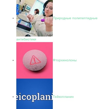
Природные полипептидные
антибиотики
Фторхинолоны
Тейкопланин