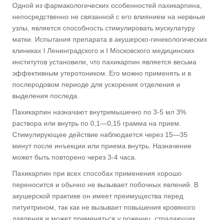
Одной из фармакологических особенностей пахикарпина,
непосредственно не связанной с его влиянием на нервные
узлы, является способность стимулировать мускулатуру
матки. Испытания препарата в акушерско-гинекологических
клиниках I Ленинградского и I Московского медицинских
институтов установили, что пахикарпин является весьма
эффективным утеротоником. Его можно применять и в
послеродовом периоде для ускорения отделения и
выделения последа.
Пахикарпин назначают внутримышечно по 3-5 мл 3%
раствора или внутрь по 0,1—0,15 грамма на прием.
Стимулирующее действие наблюдается через 15—35
минут после инъекции или приема внутрь. Назначение
может быть повторено через 3-4 часа.
Пахикарпин при всех способах применения хорошо
переносится и обычно не вызывает побочных явлений. В
акушерской практике он имеет преимущества перед
питуитрином, так как не вызывает повышения кровяного
давления и может применяться у рожениц, страдающих