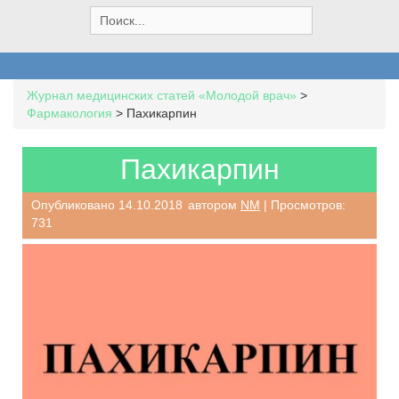
S
e
a
r
c
Журнал медицинских статей «Молодой врач»
>
h
Фармакология
>
Пахикарпин
f
o
r
Пахикарпин
:
Опубликовано
14.10.2018
автором
NM
| Просмотров:
731