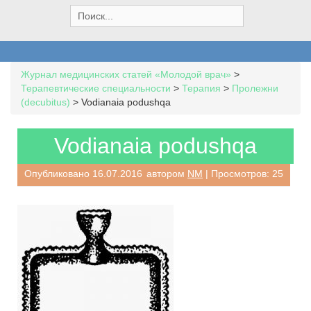
S
e
a
r
c
Журнал медицинских статей «Молодой врач»
>
h
Терапевтические специальности
>
Терапия
>
Пролежни
f
(decubitus)
>
Vodianaia podushqa
o
r
:
Vodianaia podushqa
Опубликовано
16.07.2016
автором
NM
| Просмотров: 25