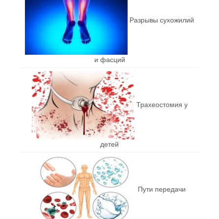
Разрывы сухожилий
и фасций
Трахеостомия у
детей
Пути передачи