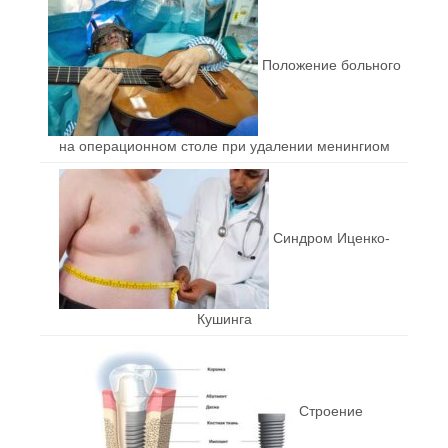
Положение больного
на операционном столе при удалении менингиом
Синдром Иценко-
Кушинга
Строение