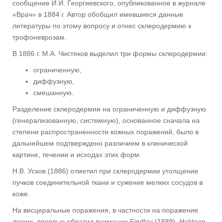
сообщение И.И. Георгиевского, опубликованное в журнале
«Врач» в 1884 г. Автор обобщил имевшиеся данные
литературы по этому вопросу и отнес склеродермию к
трофоневрозам.
В 1886 г. М.А. Чистяков выделил три формы склеродермии:
ограниченную,
диффузную,
смешанную.
Разделение склеродермии на ограниченную и диффузную
(генерализованную, системную), основанное сначала на
степени распространенности кожных поражений, было в
дальнейшем подтверждено различием в клинической
картине, течении и исходах этих форм.
Н.В. Усков (1886) отметил при склеродермии утолщение
пучков соединительной ткани и сужение мелких сосудов в
коже.
На висцеральные поражения, в частности на поражение
легких, впервые обратил внимание Findlay (1889). Hektoen