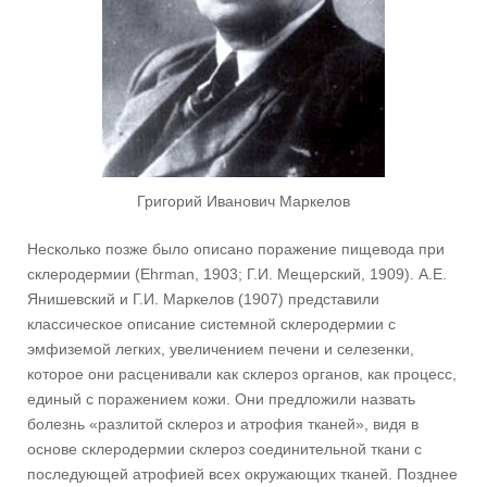
Григорий Иванович Маркелов
Несколько позже было описано поражение пищевода при
склеродермии (Ehrman, 1903; Г.И. Мещерский, 1909). А.Е.
Янишевский и Г.И. Маркелов (1907) представили
классическое описание системной склеродермии с
эмфиземой легких, увеличением печени и селезенки,
которое они расценивали как склероз органов, как процесс,
единый с поражением кожи. Они предложили назвать
болезнь «разлитой склероз и атрофия тканей», видя в
основе склеродермии склероз соединительной ткани с
последующей атрофией всех окружающих тканей. Позднее