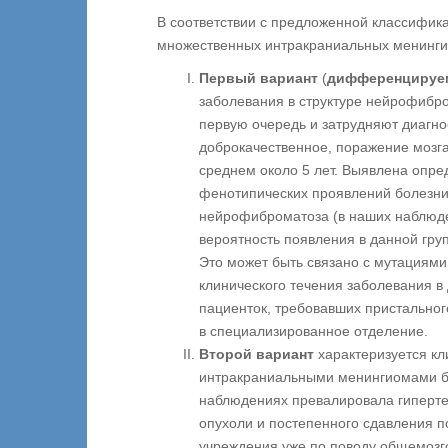
В соответствии с предложенной классифик
множественных интракраниальных менинги
Первый вариант
(
дифференцируе
заболевания в структуре нейрофибро
первую очередь и затрудняют диагно
доброкачественное, поражение мозг
среднем около 5 лет. Выявлена опре
фенотипических проявлений болезни
нейрофиброматоза (в наших наблюде
вероятность появления в данной гр
Это может быть связано с мутациями 
клинического течения заболевания в
пациенток, требовавших пристальног
в специализированное отделение.
Второй вариант
характеризуется к
интракраниальными менингиомами бе
наблюдениях превалировала гиперте
опухоли и постепенного сдавления 
учреждения уже по поводу общемозг