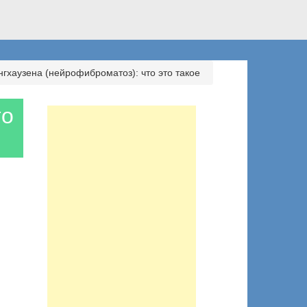
нгхаузена (нейрофиброматоз): что это такое
то