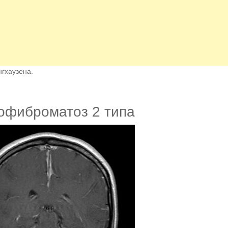
гхаузена.
офиброматоз 2 типа