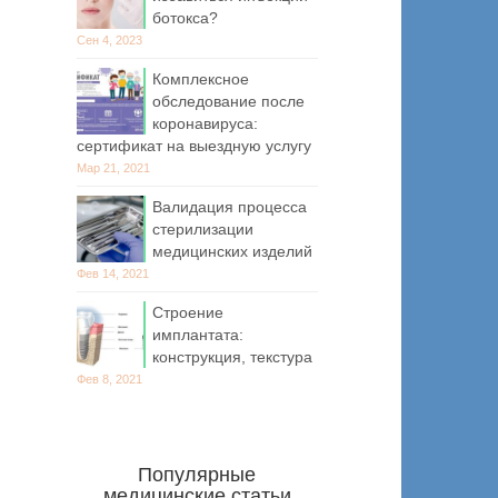
ботокса?
Сен 4, 2023
Комплексное
обследование после
коронавируса:
сертификат на выездную услугу
Мар 21, 2021
Валидация процесса
стерилизации
медицинских изделий
Фев 14, 2021
Строение
имплантата:
конструкция, текстура
Фев 8, 2021
Популярные
медицинские статьи