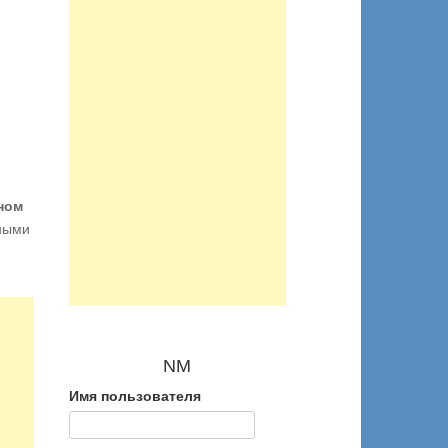
ном
тными
NM
Имя пользователя