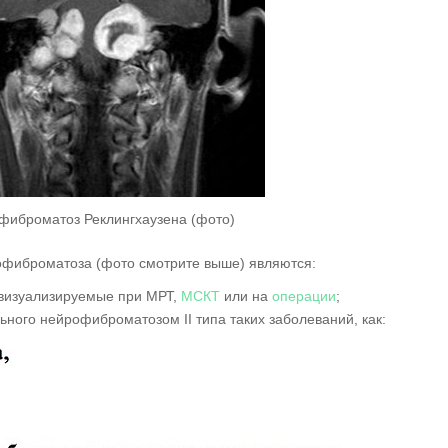
фиброматоз Реклингхаузена (фото)
офиброматоза (фото смотрите выше) являются:
 визуализируемые при МРТ,
МСКТ
или на
операции
;
ьного нейрофиброматозом II типа таких заболеваний, как: