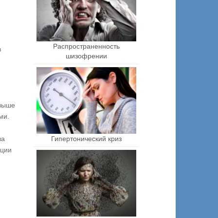
Распространенность
в
шизофрении
 выше
ми.
Гипертонический криз
ва
ации