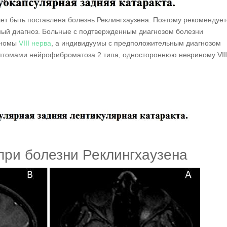
жет быть поставлена болезнь Реклингхаузена. Поэтому рекомендует
ый диагноз. Больные с подтвержденным диагнозом болезни
иномы
VIII нерва
, а индивидуумы с предположительным диагнозом
мптомами нейрофиброматоза 2 типа, одностороннюю невриному VII
ри болезни Реклингхаузена