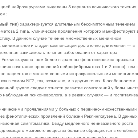
ацией нейрохирургами выделены 3 варианта клинического течения
ом:
мый тип
) характеризуется длительным бессимптомным течением
матоза 2 типа, клинические проявления которого манифестируют 
стику. В данном случае течение множественных менингиом
а минимальное и стадия компенсации достаточно длительная — в
деленная зависимость течения заболевания от характера
 Реклингхаузена: чем более выражены фенотипические признаки
ниях сочетание проявлений нейрофиброматоза 1 и 2 типов), тем
уппе пациентов с множественными интракраниальными менингиома
как в самом NF2, так, возможно, и в других генах. К особенностям
 данной группе следует отнести развитие соматогений у большинст
о наблюдения психоневролога, а в редких случаях — и госпитализ
линическими проявлениями у больных с первично-множественными
з фенотипических проявлений болезни Реклингхаузена. В данных
нзионная симптоматика. Ввиду медленного неинвазивного роста
подлежащего мозгового вещества больные обращаются в лечебные
овых симптомов, являющихся следствием явлений самых