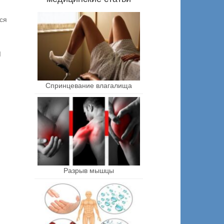
ся
I
Спринцевание влагалища
Разрыв мышцы