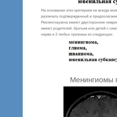
На основании этих критериев не всегда мо
различать подтвержденный и предполагаем
Реклингхаузена имеют двусторонние невр
имеют родителей, братьев или детей с си
нерва и 2 любых признака из следующих:
Менингиомы п