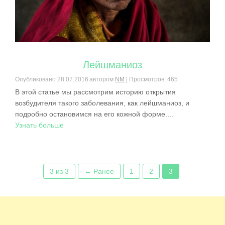
Лейшманиоз
Опубликовано
28.07.2016
автором
NM
| Просмотров: 465
В этой статье мы рассмотрим историю открытия
возбудителя такого заболевания, как лейшманиоз, и
подробно остановимся на его кожной форме....
Узнать больше
3 из 3
← Ранее
1
2
3