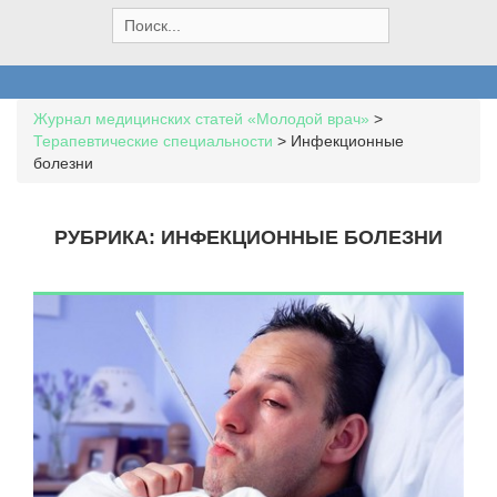
S
e
a
r
c
Журнал медицинских статей «Молодой врач»
>
h
Терапевтические специальности
>
Инфекционные
f
болезни
o
r
:
РУБРИКА:
ИНФЕКЦИОННЫЕ БОЛЕЗНИ