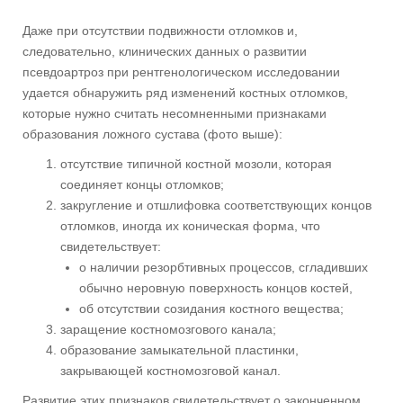
Даже при отсутствии подвижности отломков и,
следовательно, клинических данных о развитии
псевдоартроз при рентгенологическом исследовании
удается обнаружить ряд изменений костных отломков,
которые нужно считать несомненными признаками
образования ложного сустава (фото выше):
отсутствие типичной костной мозоли, которая
соединяет концы отломков;
закругление и отшлифовка соответствующих концов
отломков, иногда их коническая форма, что
свидетельствует:
о наличии резорбтивных процессов, сгладивших
обычно неровную поверхность концов костей,
об отсутствии созидания костного вещества;
заращение костномозгового канала;
образование замыкательной пластинки,
закрывающей костномозговой канал.
Развитие этих признаков свидетельствует о законченном