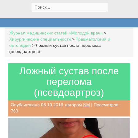
S
e
a
r
c
Журнал медицинских статей «Молодой врач»
>
h
Хирургические специальности
>
Травматология и
f
ортопедия
>
Ложный сустав после перелома
o
(псевдоартроз)
r
:
Ложный сустав после
перелома
(псевдоартроз)
Опубликовано
06.10.2016
автором
NM
| Просмотров:
763