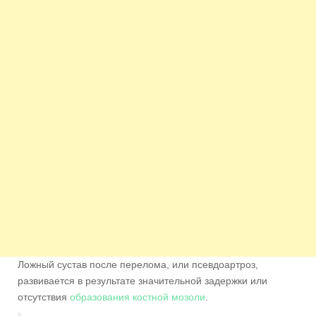
Ложный сустав после перелома, или псевдоартроз,
развивается в результате значительной задержки или
отсутствия
образования костной мозоли
.