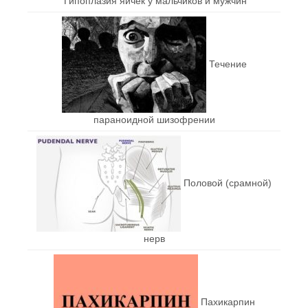
Гипоплазия яичек у мальчиков и мужчин
Течение
параноидной шизофрении
Половой (срамной)
нерв
Пахикарпин