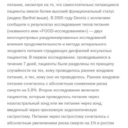
питание, несмотря на то, что самостоятельно питающиеся
пациенты имели более высокий функциональный статус
(индекс Barthel выше). В 2005 году Dennis с коллегами
сообщили о результатах исследования типов питания
(названного ими «FOOD-исследованием») — двух
многоцентровых рандомизированных исследований
влияния продолжительности и метода энтерального
зондового питания страдающих дисфагией инсультных
пациентов. В первом исследовании, проводившемся в
течение 7 дней, пациенты были разделены по принципу
случайности на тех, кому проводилось раннее зондовое
питание, и тех, кому оно не проводилось. Раннее зондовое
питание сочеталось с абсолютным снижением риска
смерти на 5,8%. Второе исследование включало
пациентов, которым проводилось питание через
назогастральный зонд или же питание через зонд,
введенный через чрескожную эндоскопическую
гастростому. Питание через гастростому сочеталось с
абсолютным увеличением риска смерти на 1% и ростом