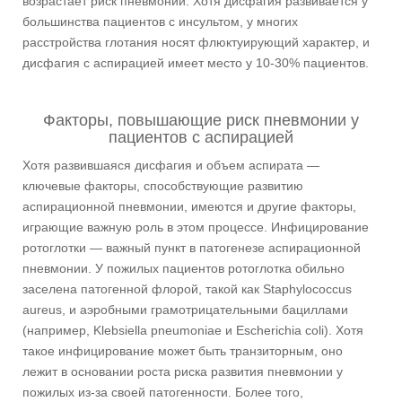
возрастает риск пневмонии. Хотя дисфагия развивается у
большинства пациентов с инсультом, у многих
расстройства глотания носят флюктуирующий характер, и
дисфагия с аспирацией имеет место у 10-30% пациентов.
Факторы, повышающие риск пневмонии у
пациентов с аспирацией
Хотя развившаяся дисфагия и объем аспирата —
ключевые факторы, способствующие развитию
аспирационной пневмонии, имеются и другие факторы,
играющие важную роль в этом процессе. Инфицирование
ротоглотки — важный пункт в патогенезе аспирационной
пневмонии. У пожилых пациентов ротоглотка обильно
заселена патогенной флорой, такой как Staphylococcus
aureus, и аэробными грамотрицательными бациллами
(например, Klebsiella pneumoniae и Escherichia coli). Хотя
такое инфицирование может быть транзиторным, оно
лежит в основании роста риска развития пневмонии у
пожилых из-за своей патогенности. Более того,