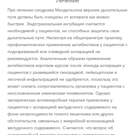
Лечение
При лечении синдрома Мендельсона верхние дыхательные
пути должны быть очищены от аспирата как можно
быстрее. Эндотрахеальная интубация считается
необходимой у пациентов, не способных защитить свои
дыхательные пути. Несмотря на общепринятую практику,
профилактическое применение антибиотиков у пациентов с
подозреваемой или очевидной аспирацией не
рекомендуется. Аналогичным образом применение
антибиотиков коротким курсом после эпизода аспирации у
пациентов с развившейся лихорадкой, лейкоцитозом и
легочной инфильтрацией не одобряется, поскольку это
может снизить сопротивляемость организма у пациентов с
неосложненным химическим пневмонитом. Однако
эмпирическая антимикробная терапия приемлема у
пациентов с аспирацией желудочного содержимого на
фоне непроходимости тонкого кишечника или других
обстоятельств, связанных с микробной колонизацией
желудочного содержимого. Считается, что вопрос об
антимикробной терапии пациентов с аспирационным