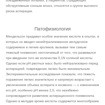
обездвиженных больных, у пациентов, страдающих
обструктивным сонным апноэ, относятся к группе высокого
риска аспирации.
Патофизиология
Мендельсон придавал особое значение кислоте в опытах, в
которых он вводил ненейтрализованное желудочное
содержимое в легкие кроликов, вызывая тем самым
тяжелый пневмонит, неотличимый от того, что развивался
при введении того же количества 0,1N соляной кислоты.
Однако если pH рвотных масс было нейтрализовано перед
аспирацией, повреждение легких было минимальным.
Экспериментальные исследования показали, что тяжесть
поражения легких значительно и напрямую возрастает с
увеличением объема аспирата и косвенно — с изменением
его pH, особенно pH менее 2,5, что неизбежно
сопровождается развитием аспирационного пневмонита.
Однако в желудке кроме кислоты содержится многообразие