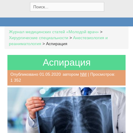
S
e
a
r
c
Журнал медицинских статей «Молодой врач»
>
h
Хирургические специальности
>
Анестезиология и
f
реаниматология
>
Аспирация
o
r
:
Аспирация
Опубликовано
01.05.2020
автором
NM
| Просмотров:
1 352