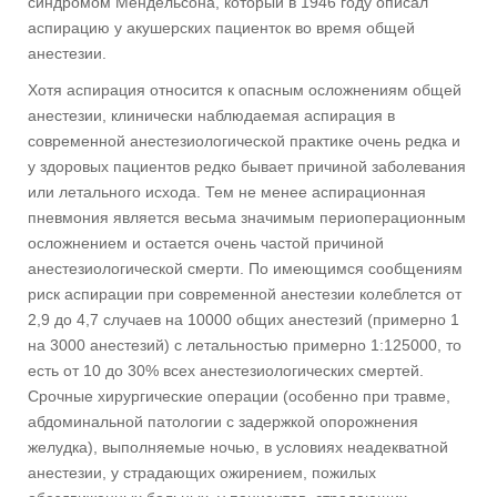
синдромом Мендельсона, который в 1946 году описал
аспирацию у акушерских пациенток во время общей
анестезии.
Хотя аспирация относится к опасным осложнениям общей
анестезии, клинически наблюдаемая аспирация в
современной анестезиологической практике очень редка и
у здоровых пациентов редко бывает причиной заболевания
или летального исхода. Тем не менее аспирационная
пневмония является весьма значимым периоперационным
осложнением и остается очень частой причиной
анестезиологической смерти. По имеющимся сообщениям
риск аспирации при современной анестезии колеблется от
2,9 до 4,7 случаев на 10000 общих анестезий (примерно 1
на 3000 анестезий) с летальностью примерно 1:125000, то
есть от 10 до 30% всех анестезиологических смертей.
Срочные хирургические операции (особенно при травме,
абдоминальной патологии с задержкой опорожнения
желудка), выполняемые ночью, в условиях неадекватной
анестезии, у страдающих ожирением, пожилых