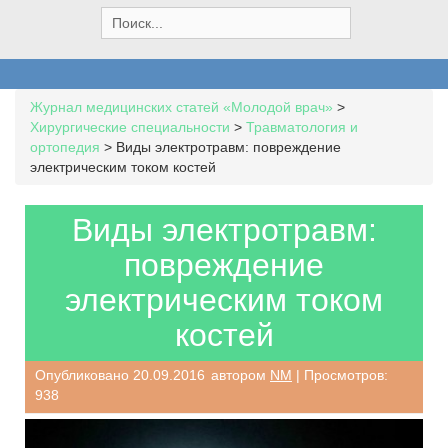
S
e
a
r
c
Журнал медицинских статей «Молодой врач»
>
h
Хирургические специальности
>
Травматология и
f
ортопедия
>
Виды электротравм: повреждение
o
электрическим током костей
r
:
Виды электротравм:
повреждение
электрическим током
костей
Опубликовано
20.09.2016
автором
NM
| Просмотров:
938