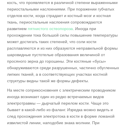
кость, что проявляется в различной степени выраженными
периостальными наслоениями. При поражении губчатых
отделов кости, когда страдает и костный мозг и костная
ткань, периостальные наслоения сопровождаются
развитием
пятнистого остеопороза
. Иногда при
прохождении тока большой силы повышение температуры
может достигать таких степеней, что соли кости
расплавляются и из них образуются неправильной формы
шаровидные пустотелые образования величиной от
просяного зерна до горошины. Эти костяные «бусы»
обнаруживаются среди разрушенных, частично обугленных
липких тканей, а в соответствующих участках костной
структуры видны такой же формы дефекты.
На месте соприкосновения с электрическим проводником
иногда возникает один из редко встречаемых видов
электротравмы — дырчатый перелом кости. Чаще это
бывает в какой-либо из фаланг. Изредка можно видеть и
след прохождения электротока в кости в форме ломаной
извилистой линии, наподобие знака молнии. При