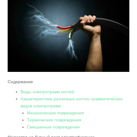
Содержание
Виды электротравм костей
Характеристика различных костно-травматических
видов электротравм
Механические повреждения
Термические повреждения
Смешанные повреждения
Несмотря на бурный рост электрификации