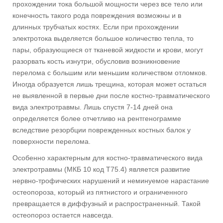
прохождении тока большой мощности через все тело или
конечность такого рода повреждения возможны и в
длинных трубчатых костях. Если при прохождении
электротока выделяется большое количество тепла, то
пары, образующиеся от тканевой жидкости и крови, могут
разорвать кость изнутри, обусловив возникновение
перелома с большим или меньшим количеством отломков.
Иногда образуется лишь трещина, которая может остаться
не выявленной в первые дни после костно-травматического
вида электротравмы. Лишь спустя 7-14 дней она
определяется более отчетливо на рентгенограмме
вследствие резорбции поврежденных костных балок у
поверхности перелома.
Особенно характерным для костно-травматического вида
электротравмы (МКБ 10 код T75.4) является развитие
нервно-трофических нарушений и неминуемое нарастание
остеопороза, который из пятнистого и ограниченного
превращается в диффузный и распространенный. Такой
остеопороз остается навсегда.