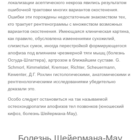
локализации асептического некроза явились результатом
ошибочной трактовки многих вариантов окостенения.
Ошибки эти порождены недостаточным знакомством тех,
кто трактует рентгенограммы с множеством возможных
вариантов окостенения. Имеющаяся клиническая картина,
как правило, обусловлена изменениями сухожилий,
слизистых сумок, иногда перестройкой формирующегося
апофиза под влиянием чрезмерной тяги мышц (болезнь
Осгуда-Шлаттера), артрозом в ближайшем суставе. G.
Schmorl, Kimmelstiel, Kremser, Richter, Scheuermann,
Kewenter, Д.Г. Рохлин гистологическими, анатомическими и
рентгенологическими исследованиями убедительно
доказали это.
Особо следует остановиться на так называемой
остеохондропатии апофизов тел позвонков (юношеский
кифоз, болезнь Шейермана-Мау).
Болезнь Шейермана-Мау