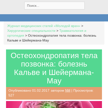
S
e
a
r
c
Журнал медицинских статей «Молодой врач»
>
h
Хирургические специальности
>
Травматология и
f
ортопедия
>
Остеохондропатия тела позвонка: болезнь
o
Кальве и Шейермана-Мау
r
:
Остеохондропатия тела
позвонка: болезнь
Кальве и Шейермана-
Мау
Опубликовано
01.02.2017
автором
NM
| Просмотров:
527