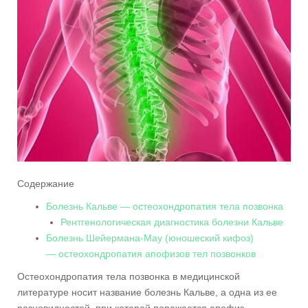
Содержание
Болезнь Кальве — остеохондропатия тела позвонка
Рентгенологическая диагностика болезни Кальве
Болезнь Шейермана-Мау (юношеский кифоз)
— остеохондропатия апофизов тел позвонков
Остеохондропатия тела позвонка в медицинской
литературе носит название болезнь Кальве, а одна из ее
разновидностей, при которой поражается апофиз,