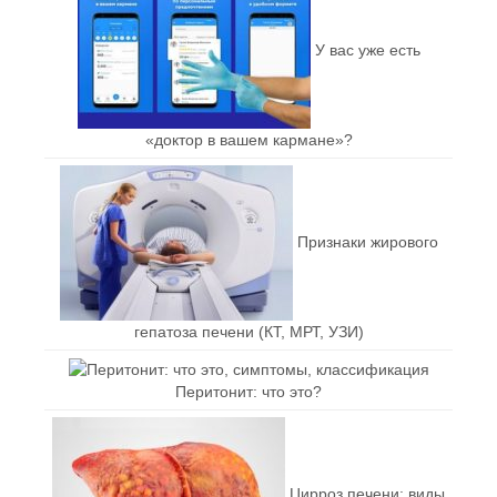
У вас уже есть
«доктор в вашем кармане»?
Признаки жирового
гепатоза печени (КТ, МРТ, УЗИ)
Перитонит: что это?
Цирроз печени: виды