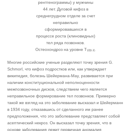
рентгенограммы) у мужчины
44 лет. Дуговой кифоз в
среднегрудном отделе за счет
неправильно
сформировавшихся в
процессе роста (клиновидных)
тел ряда позвонков.
Остеохондроз на уровне T
.
VIII-X
Многие российские ученые разделяют точку зрения G.
Schmorl, что кифоз подростков или, как утверждает
википедия, болезнь Шейермана-Мау, развивается при
наличии конституциональной неполноценности
межпозвоночных дисков, следствием чего является
неправильное формирование тел позвонков. Примерно
такой же взгляд на это заболевание высказал и Шейерманн
в 1934 году, отказавшись от сделанного им ранее
предположения, что это заболевание представляет собой
асептический некроз. Он высказал точку зрения, что в
основе заболевания лежит первичная аномалия