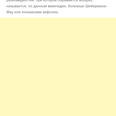
называется, по данным википедии, болезнью Шейермана-
Мау или юношеским кифозом.