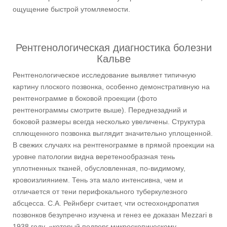
ощущение быстрой утомляемости.
Рентгенологическая диагностика болезни
Кальве
Рентгенологическое исследование выявляет типичную
картину плоского позвонка, особенно демонстративную на
рентгенограмме в боковой проекции (фото
рентгенограммы смотрите выше). Переднезадний и
боковой размеры всегда несколько увеличены. Структура
сплющенного позвонка выглядит значительно уплощенной.
В свежих случаях на рентгенограмме в прямой проекции на
уровне патологии видна веретенообразная тень
уплотненных тканей, обусловленная, по-видимому,
кровоизлиянием. Тень эта мало интенсивна, чем и
отличается от тени перифокального туберкулезного
абсцесса. С.А. Рейнберг считает, чти остеохондропатия
позвонков безупречно изучена и генез ее доказан Mezzari в
1938 году, «который подверг микроскопическому