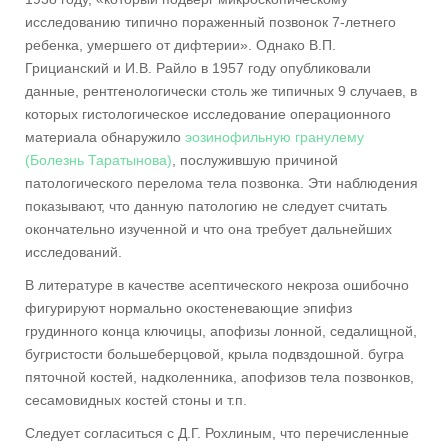
исследованию типично пораженный позвонок 7-летнего
ребенка, умершего от дифтерии». Однако В.П.
Грицианский и И.В. Райло в 1957 году опубликовали
данные, рентгенологически столь же типичных 9 случаев, в
которых гистологическое исследование операционного
материала обнаружило
эозинофильную гранулему
(Болезнь Таратынова)
, послужившую причиной
патологического перелома тела позвонка. Эти наблюдения
показывают, что данную патологию не следует считать
окончательно изученной и что она требует дальнейших
исследований.
В литературе в качестве асептического некроза ошибочно
фигурируют нормально окостеневающие эпифиз
грудинного конца ключицы, апофизы лонной, седалищной,
бугристости большеберцовой, крыла подвздошной. бугра
пяточной костей, надколенника, апофизов тела позвонков,
сесамовидных костей стоны и т.п.
Следует согласиться с Д.Г. Рохлиным, что перечисленные