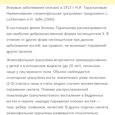
Впервые заболевание описано в 1913 г. Н.И. Таратыновым.
Наименование «эозинофильная гранулема» предложено L.
Lichtenstein и Н. Jaffe (1940).
В настоящее время болезнь Таратынова рассматривается
как наиболее доброкачественная форма гистиоцитозов X. В
отличие от других форм гистиоцитозов при данном
заболевании костей, как правило, не возникает поражений
других органов.
Эозинофильная гранулема встречается преимущественно
у детей и в юношеском возрасте (до 20 лет), несколько
чаще у лиц мужского пола. Обычно наблюдается
солитарная гранулема кости, значительно реже несколько
(2-3) очагов и лишь в очень редких случаях множественные
поражения скелета. Помимо распространенной
локализации гранулематозного воспаления в бедренных
костях и черепе, нередки поражения плоских костей —
таза, ребер, позвонков, челюстей. В других отделах скелета
эозинофильная гранулема развивается относительно