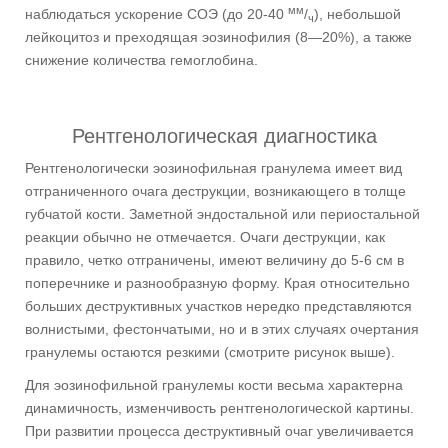
мм
наблюдаться ускорение СОЭ (до 20-40
/
), небольшой
ч
лейкоцитоз и преходящая эозинофилия (8—20%), а также
снижение количества гемоглобина.
Рентгенологическая диагностика
Рентгенологически эозинофильная гранулема имеет вид
отграниченного очага деструкции, возникающего в толще
губчатой кости. Заметной эндостальной или периостальной
реакции обычно не отмечается. Очаги деструкции, как
правило, четко отграничены, имеют величину до 5-6 см в
поперечнике и разнообразную форму. Края относительно
больших деструктивных участков нередко представляются
волнистыми, фестончатыми, но и в этих случаях очертания
гранулемы остаются резкими (смотрите рисунок выше).
Для эозинофильной гранулемы кости весьма характерна
динамичность, изменчивость рентгенологической картины.
При развитии процесса деструктивный очаг увеличивается