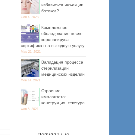
избавиться инъекции
ботокса?
Сен 4, 2023
Комплексное
обследование после
коронавируса:
сертификат на выездную услугу
Мар 21, 2021
Валидация процесса
стерилизации
медицинских изделий
Фев 14, 2021
Строение
имплантата:
конструкция, текстура
Фев 8, 2021
Популярные