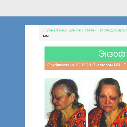
Журнал медицинских статей «Молодой врач
мм
Экзоф
Опубликовано
13.02.2017
автором
NM
| П