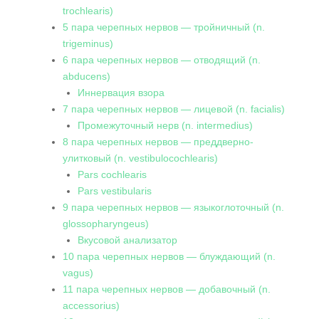
trochlearis)
5 пара черепных нервов — тройничный (n.
trigeminus)
6 пара черепных нервов — отводящий (n.
abducens)
Иннервация взора
7 пара черепных нервов — лицевой (n. facialis)
Промежуточный нерв (n. intermedius)
8 пара черепных нервов — преддверно-
улитковый (n. vestibulocochlearis)
Pars cochlearis
Pars vestibularis
9 пара черепных нервов — языкоглоточный (n.
glossopharyngeus)
Вкусовой анализатор
10 пара черепных нервов — блуждающий (n.
vagus)
11 пара черепных нервов — добавочный (n.
accessorius)