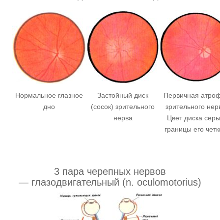
Нормальное глазное
Застойный диск
Первичная атро
дно
(сосок) зрительного
зрительного нер
нерва
Цвет диска серы
границы его четк
3 пара черепных нервов
— глазодвигательный (n. oculomotorius)