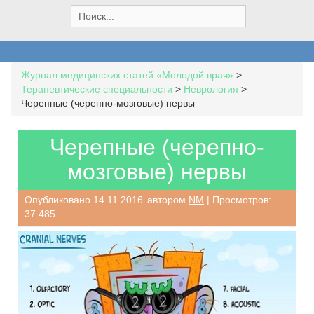
S
e
a
r
c
Журнал медицинских статей «Молодой врач»
>
h
Терапевтические специальности
>
Неврология
>
f
Черепные (черепно-мозговые) нервы
o
r
:
Черепные (черепно-
мозговые) нервы
Опубликовано
14.11.2016
автором
NM
| Просмотров:
37 485