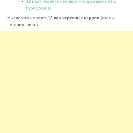
12 пара черепных нервов — подъязычный (n.
hypoglossus)
У человека имеется
12 пар черепных нервов
(схемы
смотрите ниже).