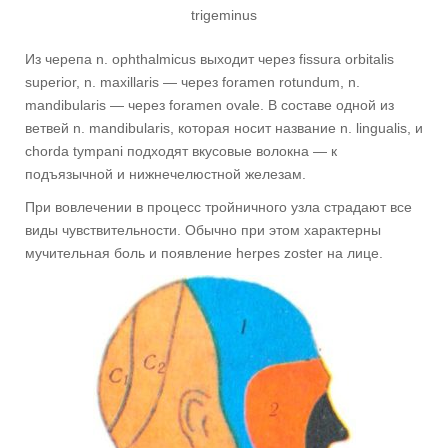
trigeminus
Из черепа n. ophthalmicus выходит через fissura orbitalis
superior, n. maxillaris — через foramen rotundum, n.
mandibularis — через foramen ovale. В составе одной из
ветвей n. mandibularis, которая носит название n. lingualis, и
chorda tympani подходят вкусовые волокна — к
подъязычной и нижнечелюстной железам.
При вовлечении в процесс тройничного узла страдают все
виды чувствительности. Обычно при этом характерны
мучительная боль и появление herpes zoster на лице.