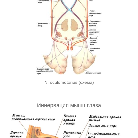
N. oculomotorius (схема)
Иннервация мышц глаза