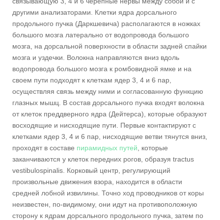
связывающую 3, 4 и 6 черепные нервы между собой и с
другими анализаторами. Клетки ядра дорсального
продольного пучка (Даркшевича) располагаются в ножках
большого мозга латерально от водопровода большого
мозга, на дорсальной поверхности в области задней спайки
мозга и уздечки. Волокна направляются вниз вдоль
водопровода большого мозга к ромбовидной ямке и на
своем пути подходят к клеткам ядер 3, 4 и 6 пар,
осуществляя связь между ними и согласованную функцию
глазных мышц. В состав дорсального пучка входят волокна
от клеток преддверного ядра (Дейтерса), которые образуют
восходящие и нисходящие пути. Первые контактируют с
клетками ядер 3, 4 и 6 пар, нисходящие ветви тянутся вниз,
проходят в составе
пирамидных путей
, которые
заканчиваются у клеток передних рогов, образуя tractus
vestibulospinalis. Корковый центр, регулирующий
произвольные движения взора, находится в области
средней лобной извилины. Точно ход проводников от коры
неизвестен, по-видимому, они идут на противоположную
сторону к ядрам дорсального продольного пучка, затем по