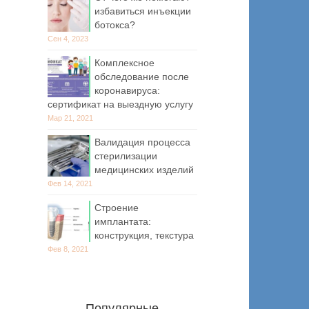
избавиться инъекции
ботокса?
Сен 4, 2023
Комплексное
обследование после
коронавируса:
сертификат на выездную услугу
Мар 21, 2021
Валидация процесса
стерилизации
медицинских изделий
Фев 14, 2021
Строение
имплантата:
конструкция, текстура
Фев 8, 2021
Популярные