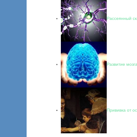
Рассеянный ск
Развитие мозг
Прививка от о