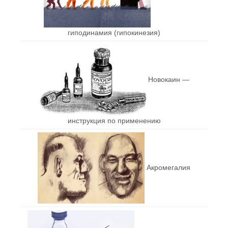
гиподинамия (гипокинезия)
Новокаин —
инструкция по применению
Акромегалия