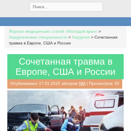
S
e
a
r
c
Журнал медицинских статей «Молодой врач»
>
h
Хирургические специальности
>
Хирургия
>
Сочетанная
f
травма в Европе, США и России
o
r
:
Сочетанная травма в
Европе, США и России
Опубликовано
17.01.2019
автором
NM
| Просмотров: 92