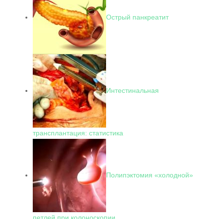
Острый панкреатит
Интестинальная
трансплантация: статистика
Полипэктомия «холодной»
петлей при колоноскопии