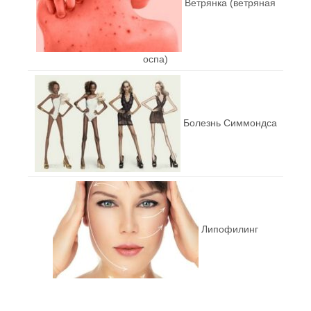
Ветрянка (ветряная
оспа)
Болезнь Симмондса
Липофилинг