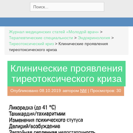
S
e
a
r
c
Журнал медицинских статей «Молодой врач»
>
h
Терапевтические специальности
>
Эндокринология
>
f
Тиреотоксический криз
>
Клинические проявления
o
тиреотоксического криза
r
:
Клинические проявления
тиреотоксического криза
Опубликовано
08.10.2019
автором
NM
| Просмотров: 30