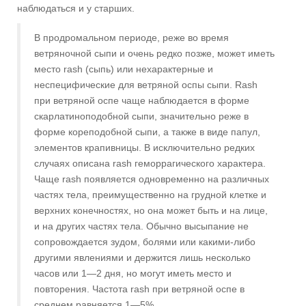
наблюдаться и у старших.
В продромальном периоде, реже во время
ветряночной сыпи и очень редко позже, может иметь
место rash (сыпь) или нехарактерные и
неспецифические для ветряной оспы сыпи. Rash
при ветряной оспе чаще наблюдается в форме
скарлатиноподобной сыпи, значительно реже в
форме кореподобной сыпи, а также в виде папул,
элементов крапивницы. В исключительно редких
случаях описана rash геморрагического характера.
Чаще rash появляется одновременно на различных
частях тела, преимущественно на грудной клетке и
верхних конечностях, но она может быть и на лице,
и на других частях тела. Обычно высыпание не
сопровождается зудом, болями или какими-либо
другими явлениями и держится лишь несколько
часов или 1—2 дня, но могут иметь место и
повторения. Частота rash при ветряной оспе в
среднем равняется 1—5%.