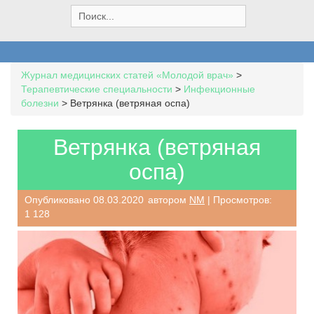
S
e
a
r
c
Журнал медицинских статей «Молодой врач»
>
h
Терапевтические специальности
>
Инфекционные
f
болезни
>
Ветрянка (ветряная оспа)
o
r
:
Ветрянка (ветряная
оспа)
Опубликовано
08.03.2020
автором
NM
| Просмотров:
1 128