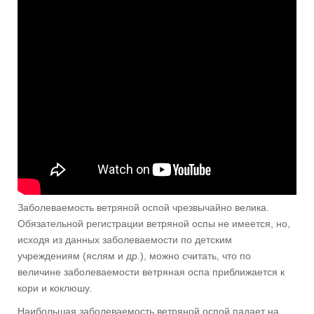
Заболеваемость ветряной оспой чрезвычайно велика.
Обязательной регистрации ветряной оспы не имеется, но,
исходя из данных заболеваемости по детским
учреждениям (яслям и др.), можно считать, что по
величине заболеваемости ветряная оспа приближается к
кори и коклюшу.
Наибольшая заболеваемость ветряной оспой падает на