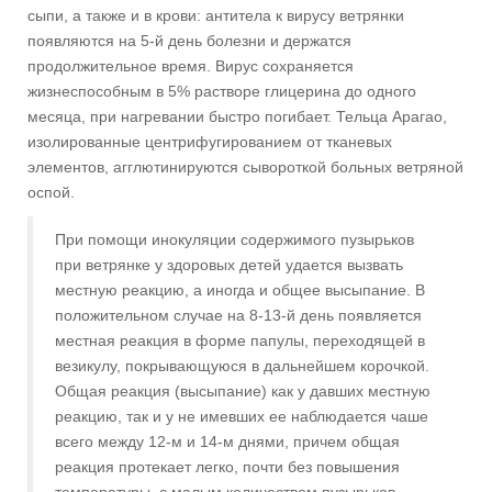
сыпи, а также и в крови: антитела к вирусу ветрянки
появляются на 5-й день болезни и держатся
продолжительное время. Вирус сохраняется
жизнеспособным в 5% растворе глицерина до одного
месяца, при нагревании быстро погибает. Тельца Арагао,
изолированные центрифугированием от тканевых
элементов, агглютинируются сывороткой больных ветряной
оспой.
При помощи инокуляции содержимого пузырьков
при ветрянке у здоровых детей удается вызвать
местную реакцию, а иногда и общее высыпание. В
положительном случае на 8-13-й день появляется
местная реакция в форме папулы, переходящей в
везикулу, покрывающуюся в дальнейшем корочкой.
Общая реакция (высыпание) как у давших местную
реакцию, так и у не имевших ее наблюдается чаше
всего между 12-м и 14-м днями, причем общая
реакция протекает легко, почти без повышения