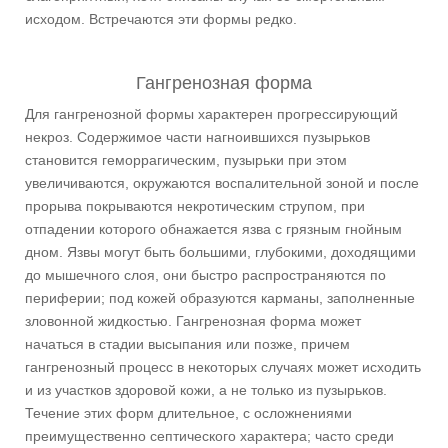
исходом. Встречаются эти формы редко.
Гангренозная форма
Для гангренозной формы характерен прогрессирующий
некроз. Содержимое части нагноившихся пузырьков
становится геморрагическим, пузырьки при этом
увеличиваются, окружаются воспалительной зоной и после
прорыва покрываются некротическим струпом, при
отпадении которого обнажается язва с грязным гнойным
дном. Язвы могут быть большими, глубокими, доходящими
до мышечного слоя, они быстро распространяются по
периферии; под кожей образуются карманы, заполненные
зловонной жидкостью. Гангренозная форма может
начаться в стадии высыпания или позже, причем
гангренозный процесс в некоторых случаях может исходить
и из участков здоровой кожи, а не только из пузырьков.
Течение этих форм длительное, с осложнениями
преимущественно септического характера; часто среди