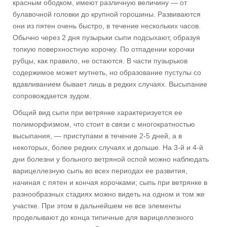
красным ободком, имеют различную величину — от
булавочной головки до крупной горошины. Развиваются
они из пятен очень быстро, в течение нескольких часов.
Обычно через 2 дня пузырьки сыпи подсыхают, образуя
топкую поверхностную корочку. По отпадении корочки
рубцы, как правило, не остаются. В части пузырьков
содержимое может мутнеть, но образование пустулы со
вдавливанием бывает лишь в редких случаях. Высыпание
сопровождается зудом.
Общий вид сыпи при ветрянке характеризуется ее
полиморфизмом, что стоит в связи с многократностью
высыпания, — приступами в течение 2-5 дней, а в
некоторых, более редких случаях и дольше. На 3-й и 4-й
дни болезни у больного ветряной оспой можно наблюдать
варицеллезную сыпь во всех периодах ее развития,
начиная с пятен и кончая корочками; сыпь при ветрянке в
разнообразных стадиях можно видеть на одном и том же
участке. При этом в дальнейшем не все элементы
проделывают до конца типичные для варицеллезного