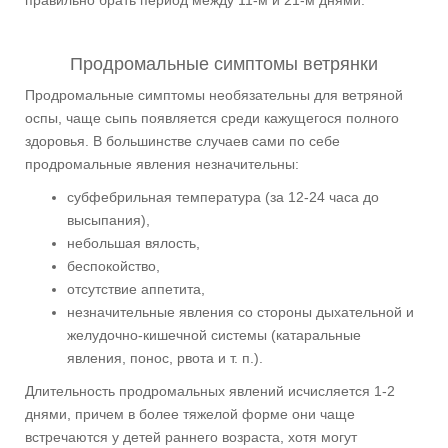
правильно брать период между 11-м и 21-м днями.
Продромальные симптомы ветрянки
Продромальные симптомы необязательны для ветряной
оспы, чаще сыпь появляется среди кажущегося полного
здоровья. В большинстве случаев сами по себе
продромальные явления незначительны:
субфебрильная температура (за 12-24 часа до
высыпания),
небольшая вялость,
беспокойство,
отсутствие аппетита,
незначительные явления со стороны дыхательной и
желудочно-кишечной системы (катаральные
явления, понос, рвота и т. п.).
Длительность продромальных явлений исчисляется 1-2
днями, причем в более тяжелой форме они чаще
встречаются у детей раннего возраста, хотя могут