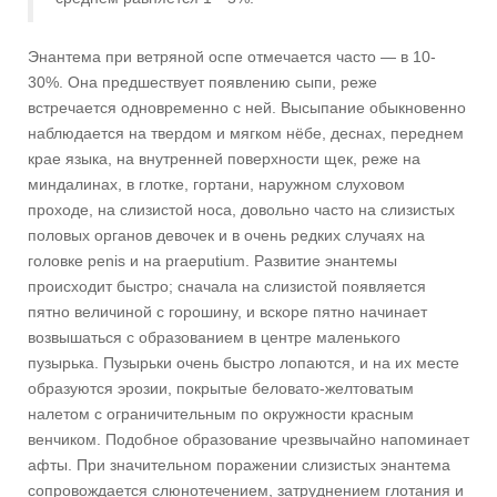
Энантема при ветряной оспе отмечается часто — в 10-
30%. Она предшествует появлению сыпи, реже
встречается одновременно с ней. Высыпание обыкновенно
наблюдается на твердом и мягком нёбе, деснах, переднем
крае языка, на внутренней поверхности щек, реже на
миндалинах, в глотке, гортани, наружном слуховом
проходе, на слизистой носа, довольно часто на слизистых
половых органов девочек и в очень редких случаях на
головке penis и на praeputium. Развитие энантемы
происходит быстро; сначала на слизистой появляется
пятно величиной с горошину, и вскоре пятно начинает
возвышаться с образованием в центре маленького
пузырька. Пузырьки очень быстро лопаются, и на их месте
образуются эрозии, покрытые беловато-желтоватым
налетом с ограничительным по окружности красным
венчиком. Подобное образование чрезвычайно напоминает
афты. При значительном поражении слизистых энантема
сопровождается слюнотечением, затруднением глотания и