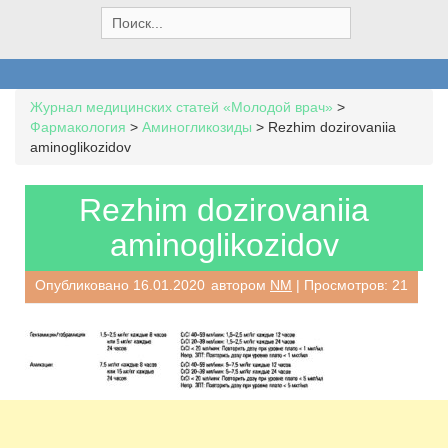
S
e
a
r
c
Журнал медицинских статей «Молодой врач»
>
h
Фармакология
>
Аминогликозиды
>
Rezhim dozirovaniia
f
aminoglikozidov
o
r
:
Rezhim dozirovaniia
aminoglikozidov
Опубликовано
16.01.2020
автором
NM
| Просмотров: 21