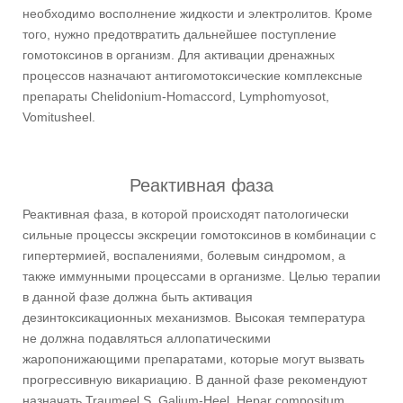
необходимо восполнение жидкости и электролитов. Кроме
того, нужно предотвратить дальнейшее поступление
гомотоксинов в организм. Для активации дренажных
процессов назначают антигомотоксические комплексные
препараты Chelidonium-Homaccord, Lymphomyosot,
Vomitusheel.
Реактивная фаза
Реактивная фаза, в которой происходят патологически
сильные процессы экскреции гомотоксинов в комбинации с
гипертермией, воспалениями, болевым синдромом, а
также иммунными процессами в организме. Целью терапии
в данной фазе должна быть активация
дезинтоксикационных механизмов. Высокая температура
не должна подавляться аллопатическими
жаропонижающими препаратами, которые могут вызвать
прогрессивную викариацию. В данной фазе рекомендуют
назначать Traumeel S, Galium-Heel, Hepar compositum,