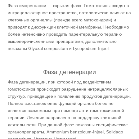
Фаза импрегнации — скрытая фаза. Гомотоксины входят в
интрацеллюлярное пространство, патологически влияют на
клеточные органеллы (прежде всего митохондрии) и
приводят к дисфункции клеточной мембраны. Необходимо
более интенсивно проводить парентеральную терапию
вышеперечисленными препаратами; дополнительно
показаны Glyoxal compositum и Lycopodium-Injeel.
Фаза дегенерации
Фаза дегенерации, при которой под воздействием
гомотоксинов происходит разрушение интрацеллюлярных
структур, приводящее к появлению продуктов дегенерации.
Полное восстановление функций органов более не
является возможным при помощи анти-гомотоксической
терапии. Лечение направлено на поддержку клеточной
деятельности. При данной фазе показаны специфические
органопрепараты, Ammonium benzoicum-Injeel, Solidago
compositum, Veratrum-Homaccord.