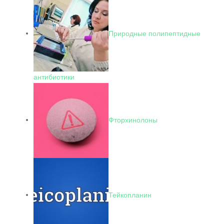
Природные полипептидные
антибиотики
Фторхинолоны
Тейкопланин