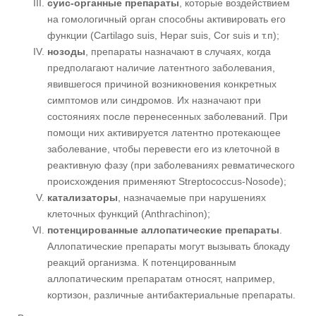
суис-органные препараты
, которые воздействием
на гомологичный орган способны активировать его
функции (Cartilago suis, Hepar suis, Cor suis и т.п);
нозоды
, препараты назначают в случаях, когда
предполагают наличие латентного заболевания,
явившегося причиной возникновения конкретных
симптомов или синдромов. Их назначают при
состояниях после перенесенных заболеваний. При
помощи них активируется латентно протекающее
заболевание, чтобы перевести его из клеточной в
реактивную фазу (при заболеваниях ревматического
происхождения применяют Streptococcus-Nosode);
катализаторы
, назначаемые при нарушениях
клеточных функций (Anthrachinon);
потенцированные аллопатические препараты
.
Аллопатические препараты могут вызывать блокаду
реакций организма. К потенцированным
аллопатическим препаратам относят, например,
кортизон, различные антибактериальные препараты.