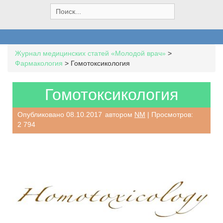
S
e
a
r
c
Журнал медицинских статей «Молодой врач»
>
h
Фармакология
>
Гомотоксикология
f
o
r
Гомотоксикология
:
Опубликовано
08.10.2017
автором
NM
| Просмотров:
2 794