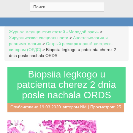
S
e
a
r
c
Журнал медицинских статей «Молодой врач»
>
h
Хирургические специальности
>
Анестезиология и
f
реаниматология
>
Острый респираторный дистресс-
o
синдром (ОРДС)
>
Biopsiia legkogo u patcienta cherez 2
r
dnia posle nachala ORDS
:
Biopsiia legkogo u
patcienta cherez 2 dnia
posle nachala ORDS
Опубликовано
19.03.2020
автором
NM
| Просмотров: 25