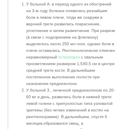
У больной А. в период одного из обострений
на 3-м году болезни появились резчайшие
боли в левом плече, тогда же снаружи в
верхней трети развились покраснение,
уплотнение и затем размягчение. При разрезе
(в связи с подозрением на флегмону)
выделилось около 250 мл гноя, однако боли в
плече оставались. Рентгенологически отмечен
неравномерный
остеопороз
с овальным
просветлением размером 1,5Χ0,5 см в центре
средней трети кости. В дальнейшем
постепенное выполнение полости при
назначении преднизолона.
У больной 3., леченной преднизолоном по 20-
60 мг в день, развились боли в нижней трети
левой голени с припухлостью типа узловатой
эритемы (без четких изменений в костях на
рентгенограмме). В дальнейшем, спустя 6
месяцев,образовался свищ, а