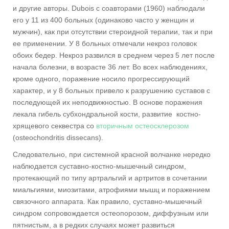
и другие авторы. Dubois с соавторами (1960) наблюдали
его у 11 из 400 больных (одинаково часто у женщин и
мужчин), как при отсутствии стероидной терапии, так и при
ее применении. У 8 больных отмечали некроз головок
обоих бедер. Некроз развился в среднем через 5 лет после
начала болезни, в возрасте 36 лет. Во всех наблюдениях,
кроме одного, поражение носило прогрессирующий
характер, и у 8 больных привело к разрушению суставов с
последующей их неподвижностью. В основе поражения
лекала гибель субхондральной кости, развитие костно-
хрящевого секвестра со
вторичным остеосклерозом
(osteochondritis dissecans).
Следовательно, при системной красной волчанке нередко
наблюдается суставно-костно-мышечный синдром,
протекающий по типу артральгий и артритов в сочетании
миальгиями, миозитами, атрофиями мышц и поражением
связочного аппарата. Как правило, суставно-мышечный
синдром сопровождается остеопорозом, диффузным или
пятнистым, а в редких случаях может развиться