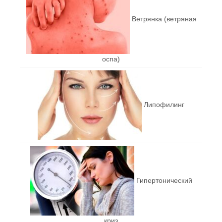
Ветрянка (ветряная
оспа)
Липофилинг
Гипертонический
криз