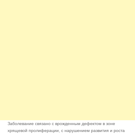
Заболевание связано с врожденным дефектом в зоне
хрящевой пролиферации, с нарушением развития и роста