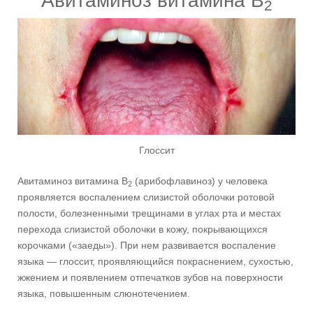
Авитаминоз витамина В
2
Глоссит
Авитаминоз витамина В
(арибофлавиноз) у человека
2
проявляется воспалением слизистой оболочки ротовой
полости, болезненными трещинами в углах рта и местах
перехода слизистой оболочки в кожу, покрывающихся
корочками («заеды»). При нем развивается воспаление
языка — глоссит, проявляющийся покраснением, сухостью,
жжением и появлением отпечатков зубов на поверхности
языка, повышенным слюнотечением.