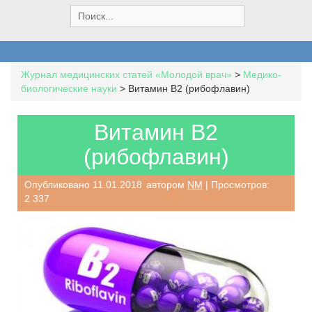
S
e
a
r
c
Журнал медицинских статей «Молодой врач»
>
Медико-
h
биологические науки
>
Витамин В2 (рибофлавин)
f
o
r
Витамин В2
:
(рибофлавин)
Опубликовано
11.01.2018
автором
NM
| Просмотров:
2 337