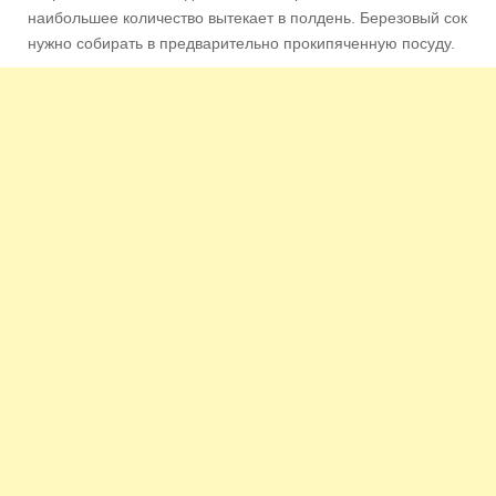
наибольшее количество вытекает в полдень. Березовый сок
нужно собирать в предварительно прокипяченную посуду.