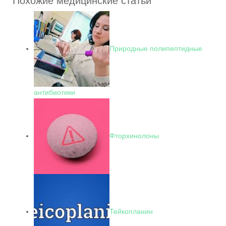
Похожие медицинские статьи
Природные полипептидные
антибиотики
Фторхинолоны
Тейкопланин