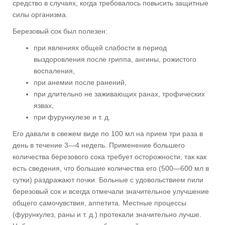
средство в случаях, когда требовалось повысить защитные
силы организма.
Березовый сок был полезен:
при явлениях общей слабости в период
выздоровления после гриппа, ангины, рожистого
воспаления,
при анемии после ранений,
при длительно не заживающих ранах, трофических
язвах,
при фурункулезе и т. д.
Его давали в свежем виде по 100 мл на прием три раза в
день в течение 3—4 недель. Применение большего
количества березового сока требует осторожности, так как
есть сведения, что большие количества его (500—600 мл в
сутки) раздражают почки. Больные с удовольствием пили
березовый сок и всегда отмечали значительное улучшение
общего самочувствия, аппетита. Местные процессы
(фурункулез, раны и т. д.) протекали значительно лучше.