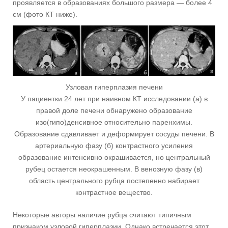
проявляется в образованиях большого размера — более 4
см (фото КТ ниже).
Узловая гиперплазия печени
У пациентки 24 лет при наивном КТ исследовании (а) в
правой доле печени обнаружено образование
изо(гипо)денсивное относительно паренхимы.
Образование сдавливает и деформирует сосуды печени. В
артериальную фазу (б) контрастного усиления
образование интенсивно окрашивается, но центральный
рубец остается неокрашенным. В венозную фазу (в)
область центрального рубца постепенно набирает
контрастное вещество.
Некоторые авторы наличие рубца считают типичным
признаком узловой гиперплазии. Однако встречается этот