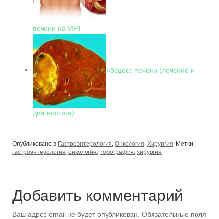
печени на МРТ
Абсцесс печени (лечение и
диагностика)
Опубликовано в
Гастроэнтерология
,
Онкология
,
Хирургия
Метки
гастроэнтерология
,
онкология
,
томография
,
хирургия
Добавить комментарий
Ваш адрес email не будет опубликован.
Обязательные поля