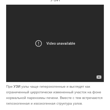
При
УЗИ
узлы чаще гиперэхогенные и выглядят как
ограниченный цирротически измененный участок на фоне
нормальной паренхимы печени. Вместе с тем встречаются
гипоэхогенная и изоэхогенная структура узлов.