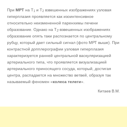
При
МРТ
на Т
и Т
взвешенных изображениях узловая
1
2
гиперплазия проявляется как изоинтенсивное
относительно неизмененной паренхимы печени
образование. Однако на Т
-взвешенных изображениях
2
образование опять таки распознается по центральному
рубцу, который дает сильный сигнал (фото МРТ выше). При
контрастной допплерографии узловая гиперплазия
характеризуется ранней центральной васкуляризацией
артериального типа, что проявляется визуализацией
артериального приносящего сосуда, который, достигая
центра, распадается на множество ветвей, образуя так
называемый феномен «
колеса телеги
».
Китаев В.М.