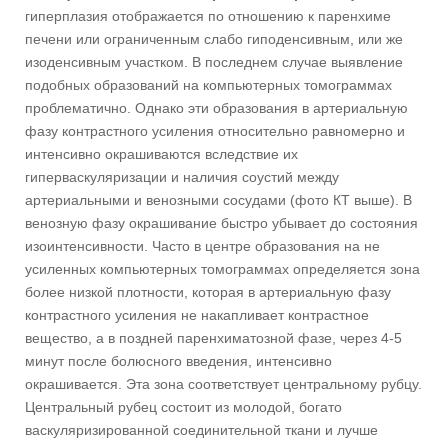
гиперплазия отображается по отношению к паренхиме
печени или ограниченным слабо гиподенсивным, или же
изоденсивным участком. В последнем случае выявление
подобных образований на компьютерных томограммах
проблематично. Однако эти образования в артериальную
фазу контрастного усиления относительно равномерно и
интенсивно окрашиваются вследствие их
гиперваскуляризации и наличия соустий между
артериальными и венозными сосудами (фото КТ выше). В
венозную фазу окрашивание быстро убывает до состояния
изоинтенсивности. Часто в центре образования на не
усиленных компьютерных томограммах определяется зона
более низкой плотности, которая в артериальную фазу
контрастного усиления не накапливает контрастное
вещество, а в поздней паренхиматозной фазе, через 4-5
минут после болюсного введения, интенсивно
окрашивается. Эта зона соответствует центральному рубцу.
Центральный рубец состоит из молодой, богато
васкуляризированной соединительной ткани и лучше