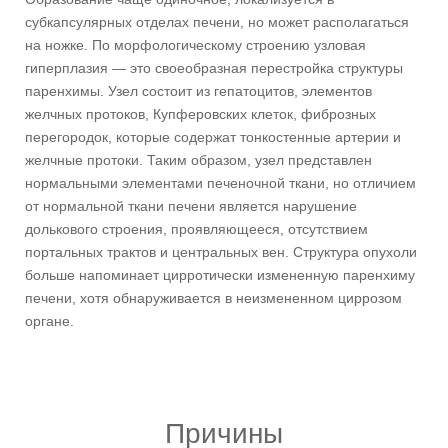
субкапсулярных отделах печени, но может располагаться
на ножке. По морфологическому строению узловая
гиперплазия — это своеобразная перестройка структуры
паренхимы. Узел состоит из гепатоцитов, элементов
желчных протоков, Купферовских клеток, фиброзных
перегородок, которые содержат тонкостенные артерии и
желчные протоки. Таким образом, узел представлен
нормальными элементами печеночной ткани, но отличием
от нормальной ткани печени является нарушение
долькового строения, проявляющееся, отсутствием
портальных трактов и центральных вен. Структура опухоли
больше напоминает цирротически измененную паренхиму
печени, хотя обнаруживается в неизмененном циррозом
органе.
Причины