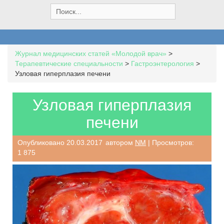
S
e
a
r
c
Журнал медицинских статей «Молодой врач»
>
h
Терапевтические специальности
>
Гастроэнтерология
>
f
Узловая гиперплазия печени
o
r
:
Узловая гиперплазия
печени
Опубликовано
20.03.2017
автором
NM
| Просмотров:
1 875