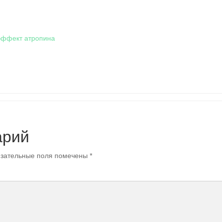
эффект атропина
арий
зательные поля помечены
*