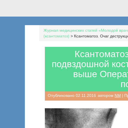
Журнал медицинских статей «Молодой врач
(ксантоматоз)
>
Ксантоматоз. Очаг деструкц
Ксантоматоз
подвздошной кост
выше Операт
п
Опубликовано
02.11.2016
автором
NM
| П