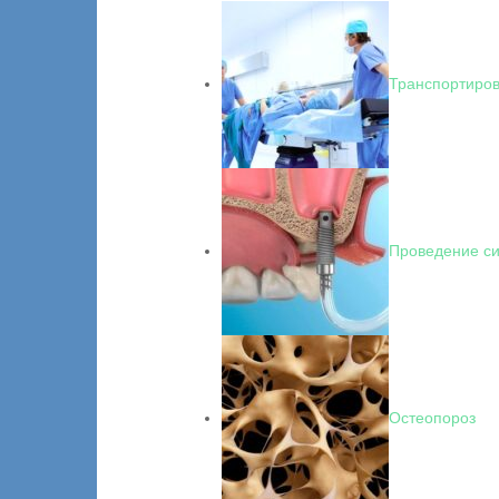
Транспортиров
Проведение си
Остеопороз