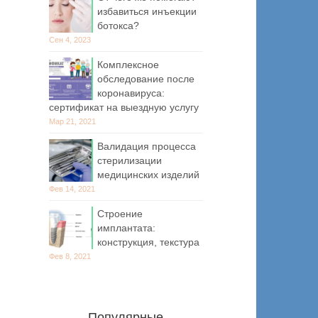
избавиться инъекции
ботокса?
Сен 4, 2023
Комплексное
обследование после
коронавируса:
сертификат на выездную услугу
Мар 21, 2021
Валидация процесса
стерилизации
медицинских изделий
Фев 14, 2021
Строение
имплантата:
конструкция, текстура
Фев 8, 2021
Популярные