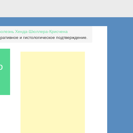
Болезнь Хенда-Шюллера-Крисчена
еративное и гистологическое подтверждение.
о