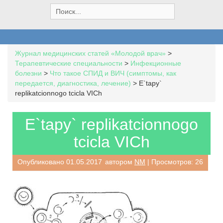
S
e
a
r
c
Журнал медицинских статей «Молодой врач»
>
h
Терапевтические специальности
>
Инфекционные
f
болезни
>
Что такое СПИД и ВИЧ (симптомы, как
o
передается, диагностика, лечение)
>
E`tapy`
r
replikatcionnogo tcicla VICh
:
E`tapy` replikatcionnogo
tcicla VICh
Опубликовано
01.05.2017
автором
NM
| Просмотров: 26