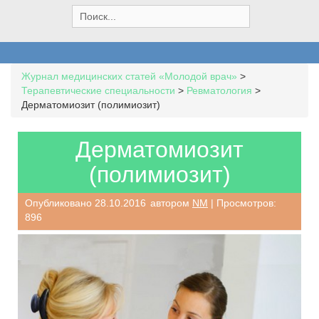
S
e
a
r
c
Журнал медицинских статей «Молодой врач»
>
h
Терапевтические специальности
>
Ревматология
>
f
Дерматомиозит (полимиозит)
o
r
:
Дерматомиозит
(полимиозит)
Опубликовано
28.10.2016
автором
NM
| Просмотров:
896