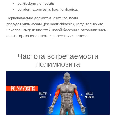
poikilodermatomyositis,
polydermatomyositis haemorrhagica.
Первоначально дерматомиозит называли
псевдотрихинозом
(pseudotrichinosis), когда только что
началось выделение этой новой болезни с отграничением
ее от широко известного и ранее трихинеллеза.
Частота встречаемости
полимиозита