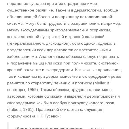
поражение суставов при этих страданиях имеет
существенное различие. Также и в дерматологии, вообще
объединяющей болезни по принципу патологии одной
системы, могут быть трудности в разграничении, например,
между экссудативным эритродермическим псориазом,
злокачественной пузырчаткой и красной волчанкой
(генерализованной, дискоидной), остающихся, однако, в
представлении всех дерматологов самостоятельными
заболеваниями. Аналогичным образом следует оценивать
и поражение мышц или кожи при полимиозите, системной
красной волчанке и склеродермии. Как кожные проявления,
так и кальциноз при дерматомиозите и склеродермии резко
разнятся по стереотипу, течению и прогнозу (Muller и
соавторы, 1959). Таким образом, трудно согласиться с
авторами, которые сближали и выделяли дерматомиозит и
склеродермию как бы в особую подгруппу коллагенозов
(Talbott, 1961). Правильной считается следующая
формулировка Н.Г. Гусевой:
«
Дерматомиозит и склеродермия
— это две