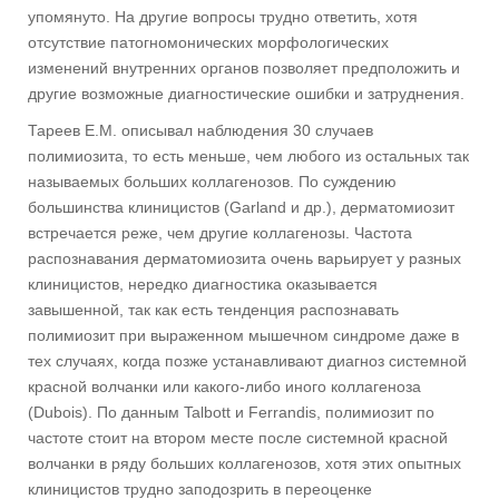
упомянуто. На другие вопросы трудно ответить, хотя
отсутствие патогномонических морфологических
изменений внутренних органов позволяет предположить и
другие возможные диагностические ошибки и затруднения.
Тареев Е.М. описывал наблюдения 30 случаев
полимиозита, то есть меньше, чем любого из остальных так
называемых больших коллагенозов. По суждению
большинства клиницистов (Garland и др.), дерматомиозит
встречается реже, чем другие коллагенозы. Частота
распознавания дерматомиозита очень варьирует у разных
клиницистов, нередко диагностика оказывается
завышенной, так как есть тенденция распознавать
полимиозит при выраженном мышечном синдроме даже в
тех случаях, когда позже устанавливают диагноз системной
красной волчанки или какого-либо иного коллагеноза
(Dubois). По данным Talbott и Ferrandis, полимиозит по
частоте стоит на втором месте после системной красной
волчанки в ряду больших коллагенозов, хотя этих опытных
клиницистов трудно заподозрить в переоценке