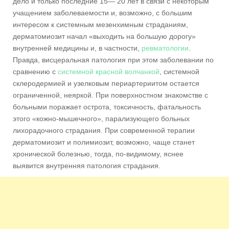
дело и только последние 15— 20 лет в связи с некоторым
учащением заболеваемости и, возможно, с большим
интересом к системным мезенхимным страданиям,
дерматомиозит начал «выходить на большую дорогу»
внутренней медицины и, в частности,
ревматологии
.
Правда, висцеральная патология при этом заболевании по
сравнению с
системной красной волчанкой
, системной
склеродермией и узелковым периартериитом остается
ограниченной, неяркой. При поверхностном знакомстве с
больными поражает острота, токсичность, фатальность
этого «кожно-мышечного», парализующего больных
лихорадочного страдания. При современной терапии
дерматомиозит и полимиозит, возможно, чаще станет
хронической болезнью, тогда, по-видимому, яснее
выявится внутренняя патология страдания.