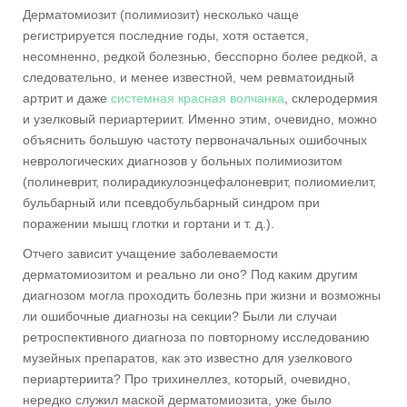
Дерматомиозит (полимиозит) несколько чаще
регистрируется последние годы, хотя остается,
несомненно, редкой болезнью, бесспорно более редкой, а
следовательно, и менее известной, чем ревматоидный
артрит и даже
системная красная волчанка
, склеродермия
и узелковый периартериит. Именно этим, очевидно, можно
объяснить большую частоту первоначальных ошибочных
неврологических диагнозов у больных полимиозитом
(полиневрит, полирадикулоэнцефалоневрит, полиомиелит,
бульбарный или псевдобульбарный синдром при
поражении мышц глотки и гортани и т. д.).
Отчего зависит учащение заболеваемости
дерматомиозитом и реально ли оно? Под каким другим
диагнозом могла проходить болезнь при жизни и возможны
ли ошибочные диагнозы на секции? Были ли случаи
ретроспективного диагноза по повторному исследованию
музейных препаратов, как это известно для узелкового
периартериита? Про трихинеллез, который, очевидно,
нередко служил маской дерматомиозита, уже было