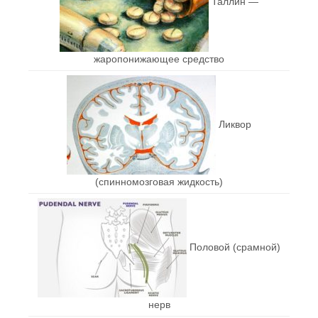
Таллин —
жаропонижающее средство
Ликвор
(спинномозговая жидкость)
Половой (срамной)
нерв