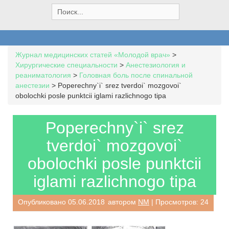
S
e
a
r
c
Журнал медицинских статей «Молодой врач»
>
h
Хирургические специальности
>
Анестезиология и
f
реаниматология
>
Головная боль после спинальной
o
анестезии
>
Poperechny`i` srez tverdoi` mozgovoi`
r
obolochki posle punktcii iglami razlichnogo tipa
:
Poperechny`i` srez
tverdoi` mozgovoi`
obolochki posle punktcii
iglami razlichnogo tipa
Опубликовано
05.06.2018
автором
NM
| Просмотров: 24