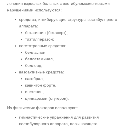
лечения взрослых больных с вестибуломозжечковыми
нарушениями используются:
средства, ингибирующие структуры вестибулярного
аппарата:
бетагистин (бетасерк),
тиэтилперазон;
вегетотропные средства:
белласпон,
беллатаминал,
беллоид;
вазоактивные средства:
вазобрал,
кавинтон форте,
инстенон,
циннаризин (стугерон).
Из физических факторов используют:
гимнастические упражнения для развития
вестибулярного аппарата, повышающего