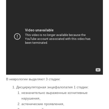
В неврологии выделяют 3 стадии:
Дисциркуляторная энцефалопатия 1 стадии:
незначительно выраженные когнитивные
нарушения,
астенические проявления,