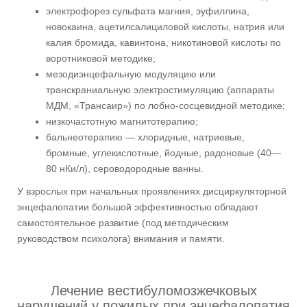
электрофорез сульфата магния, эуфиллина,
новокаина, ацетилсалициловой кислоты, натрия или
калия бромида, кавинтона, никотиновой кислоты по
воротниковой методике;
мезодиэнцефальную модуляцию или
транскраниальную электростимуляцию (аппараты
МДМ, «Трансаир») по лобно-сосцевидной методике;
низкочастотную магнитотерапию;
бальнеотерапию — хлоридные, натриевые,
бромные, углекислотные, йодные, радоновые (40—
80 нКи/л), сероводородные ванны.
У взрослых при начальных проявлениях дисциркуляторной
энцефалопатии большой эффективностью обладают
самостоятельное развитие (под методическим
руководством психолога) внимания и памяти.
Лечение вестибуломозжечковых
нарушений у пожилых при энцефалопатия