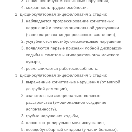
легкие вестибуломозжечковые нарушения,
сохранность трудоспособности.
Дисциркуляторная энцефалопатия 2 стадии:
наблюдается прогрессирование когнитивных
нарушений и психоэмоциональной дисфункции
(чаще встречаются депрессивные состояния),
усугубляются вестибуломозжечковые нарушения,
появляются первые признаки лобной диспраксии
ходьбы и симптомы «гиперактивного» мочевого
пузыря,
резко снижается работоспособность.
Дисциркуляторная энцефалопатия 3 стадии:
выраженные когнитивные нарушения (от мягкой
до грубой деменции),
значительные эмоционально-волевые
расстройства (эмоциональное оскудение,
аспонтанность),
грубые нарушения ходьбы,
плохо контролируемое мочеиспускание,
псевдобульбарный синдром (у части больных),