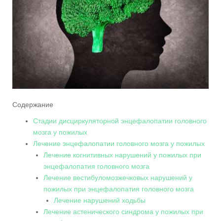
Содержание
Стадии дисциркуляторной энцефалопатии головного
мозга у пожилых
Лечение энцефалопатии головного мозга у пожилых
Лечение когнитивных нарушений у пожилых при
энцефалопатия головного мозга
Лечение вестибуломозжечковых нарушений у
пожилых при энцефалопатия головного мозга
Лечение нарушений ходьбы
Лечение астенического синдрома у пожилых при