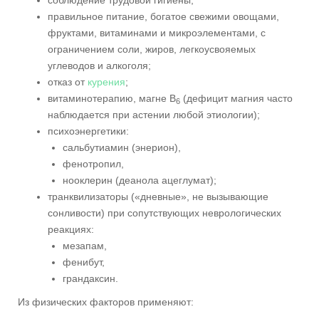
правильное питание, богатое свежими овощами,
фруктами, витаминами и микроэлементами, с
ограничением соли, жиров, легкоусвояемых
углеводов и алкоголя;
отказ от
курения
;
витаминотерапию, магне B
(дефицит магния часто
6
наблюдается при астении любой этиологии);
психоэнергетики:
сальбутиамин (энерион),
фенотропил,
нооклерин (деанола ацеглумат);
транквилизаторы («дневные», не вызывающие
сонливости) при сопутствующих неврологических
реакциях:
мезапам,
фенибут,
грандаксин.
Из физических факторов применяют: