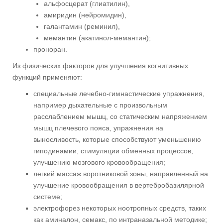
альфосцерат (глиатилин),
амиридин (нейромидин),
галантамин (реминил),
мемантин (акатинол-мемантин);
проноран.
Из физических факторов для улучшения когнитивных
функций применяют:
специальные лечебно-гимнастические упражнения,
например дыхательные с произвольным
расслаблением мышц, со статическим напряжением
мышц плечевого пояса, упражнения на
выносливость, которые способствуют уменьшению
гиподинамии, стимуляции обменных процессов,
улучшению мозгового кровообращения;
легкий массаж воротниковой зоны, направленный на
улучшение кровообращения в вертебробазилярной
системе;
электрофорез некоторых ноотропных средств, таких
как аминалон, семакс, по интраназальной методике;