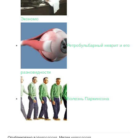
Экономо
Ретробульбарный неврит и его
разновидности
Болезнь Паркинсона
Опубликовано в
Неврология
Метки
неврология