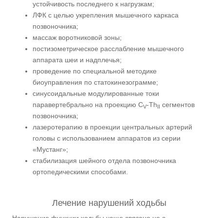
устойчивость последнего к нагрузкам;
ЛФК с целью укрепления мышечного каркаса
позвоночника;
массаж воротниковой зоны;
постизометрическое расслабление мышечного
аппарата шеи и надплечья;
проведение по специальной методике
биоуправления по статокинезограмме;
синусоидальные модулированные токи
паравертебрально на проекцию C
-Th
сегментов
V
II
позвоночника;
лазеротерапию в проекции центральных артерий
головы с использованием аппаратов из серии
«Мустанг»;
стабилизация шейного отдела позвоночника
ортопедическими способами.
Лечение нарушений ходьбы