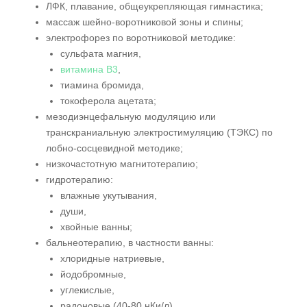
ЛФК, плавание, общеукрепляющая гимнастика;
массаж шейно-воротниковой зоны и спины;
электрофорез по воротниковой методике:
сульфата магния,
витамина B3
,
тиамина бромида,
токоферола ацетата;
мезодиэнцефальную модуляцию или
транскраниальную электростимуляцию (ТЭКС) по
лобно-сосцевидной методике;
низкочастотную магнитотерапию;
гидротерапию:
влажные укутывания,
души,
хвойные ванны;
бальнеотерапию, в частности ванны:
хлоридные натриевые,
йодобромные,
углекислые,
радоновые (40-80 нКи/л),