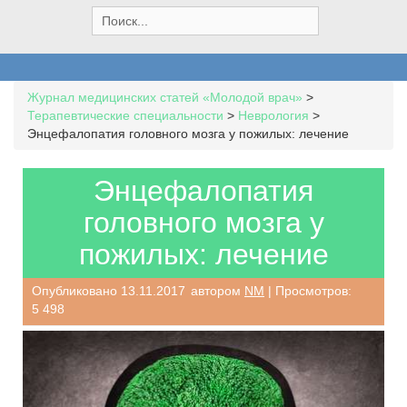
S
e
a
r
c
Журнал медицинских статей «Молодой врач»
>
h
Терапевтические специальности
>
Неврология
>
f
Энцефалопатия головного мозга у пожилых: лечение
o
r
:
Энцефалопатия
головного мозга у
пожилых: лечение
Опубликовано
13.11.2017
автором
NM
| Просмотров:
5 498