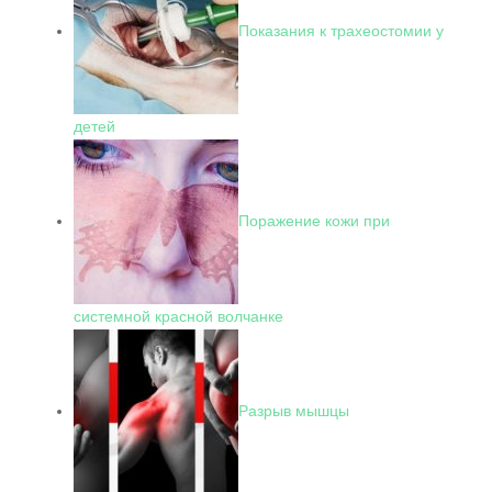
Показания к трахеостомии у
детей
Поражение кожи при
системной красной волчанке
Разрыв мышцы