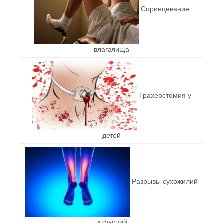
Спринцевание
влагалища
Трахеостомия у
детей
Разрывы сухожилий
и фасций