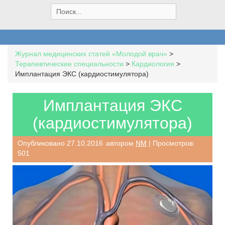
S
e
a
r
c
Журнал медицинских статей «Молодой врач»
>
h
Терапевтические специальности
>
Кардиология
>
f
Имплантация ЭКС (кардиостимулятора)
o
r
:
Имплантация ЭКС
(кардиостимулятора)
Опубликовано
27.10.2016
автором
NM
| Просмотров:
501