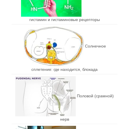
гистамин и гистаминовые рецепторы
Солнечное
сплетение: где находится, блокада
Половой (срамной)
нерв