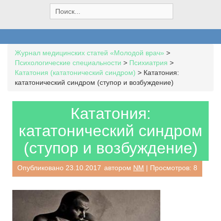
S
e
a
r
c
Журнал медицинских статей «Молодой врач»
>
h
Психологические специальности
>
Психиатрия
>
f
Кататония (кататонический синдром)
>
Кататония:
o
кататонический синдром (ступор и возбуждение)
r
:
Кататония:
кататонический синдром
(ступор и возбуждение)
Опубликовано
23.10.2017
автором
NM
| Просмотров: 8