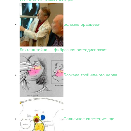
Болезнь Брайцева-
Лихтенштейна — фиброзная остеодисплазия
Блокада тройничного нерва
Солнечное сплетение: где