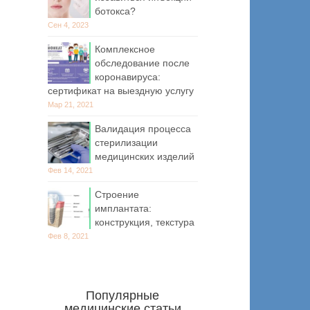
ботокса?
Сен 4, 2023
Комплексное
обследование после
коронавируса:
сертификат на выездную услугу
Мар 21, 2021
Валидация процесса
стерилизации
медицинских изделий
Фев 14, 2021
Строение
имплантата:
конструкция, текстура
Фев 8, 2021
Популярные
медицинские статьи