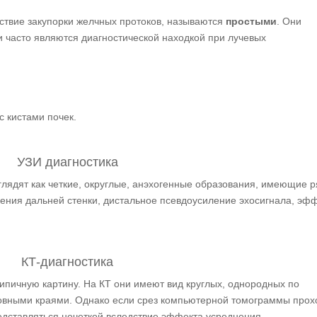
дствие закупорки желчных протоков, называются
простыми
. Они
и часто являются диагностической находкой при лучевых
 кистами почек.
УЗИ диагностика
лядят как четкие, округлые, анэхогенные образования, имеющие р
ения дальней стенки, дистальное псевдоусиление эхосигнала, эф
КТ-диагностика
ипичную картину. На КТ они имеют вид круглых, однородных по
 ровными краями. Однако если срез компьютерной томограммы прох
редставляться нечеткой вследствие эффекта усреднения,