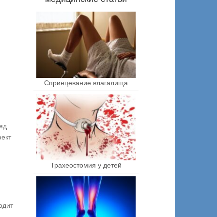
Спринцевание влагалища
яд
фект
Трахеостомия у детей
одит