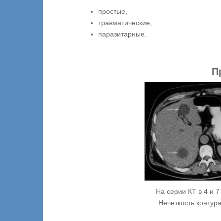
простые,
травматические,
паразитарные.
П
На серии КТ в 4 и 
Нечеткость контур