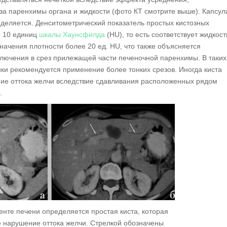
за паренхимы органа и жидкости (фото КТ смотрите выше). Капсул
ределяется. Денситометрический показатель простых кистозных
о 10 единиц
шкалы Хаунсфилда
(HU), то есть соответствует жидкост
начения плотности более 20 ед. HU, что также объясняется
ключения в срез прилежащей части печеночной паренхимы. В таких
ки рекомендуется применение более тонких срезов. Иногда киста
ие оттока желчи вследствие сдавливания расположенных рядом
.
енте печени определяется простая киста, которая
 нарушение оттока желчи. Стрелкой обозначены