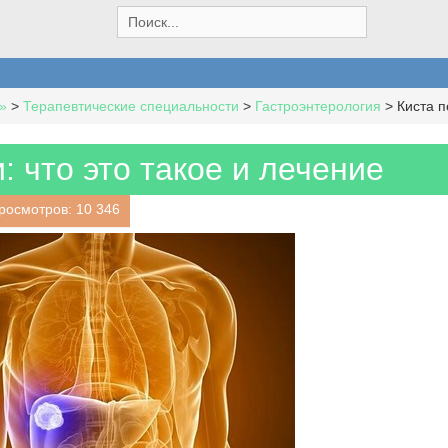
S
e
a
r
c
»
>
Терапевтические специальности
>
Гастроэнтерология
>
Киста п
h
f
o
: что это такое и лечение
r
:
росмотров: 10 346