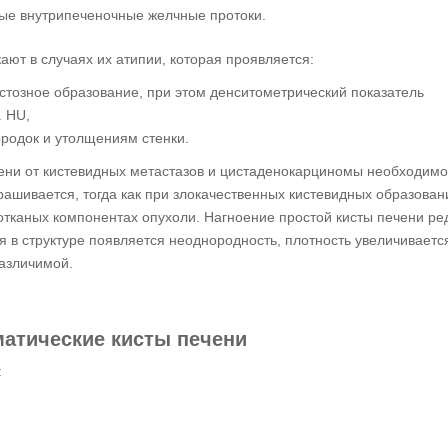
ые внутрипеченочные желчные протоки.
кают в случаях их атипии, которая проявляется:
стозное образование, при этом денситометрический показатель
. HU,
родок и утолщениям стенки.
ени от кистевидных метастазов и цистаденокарциномы необходимо
рашивается, тогда как при злокачественных кистевидных образован
отканых компонентах опухоли. Нагноение простой кисты печени ре
я в структуре появляется неоднородность, плотность увеличиваетс
различимой.
атические кисты печени
: