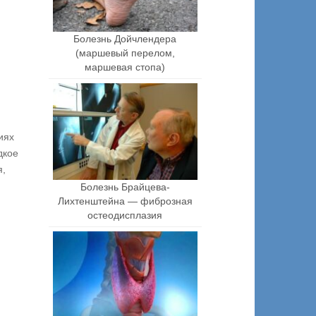
Болезнь Дойчлендера
(маршевый перелом,
маршевая стопа)
иях
дкое
я,
Болезнь Брайцева-
Лихтенштейна — фиброзная
остеодисплазия