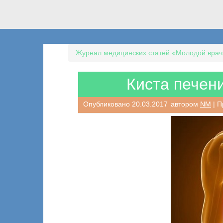
Журнал медицинских статей «Молодой врач
Киста печени
Опубликовано
20.03.2017
автором
NM
| П