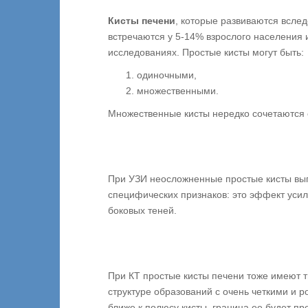
Кисты печени
, которые развиваются всле
встречаются у 5-14% взрослого населения 
исследованиях. Простые кисты могут быть:
одиночными,
множественными.
Множественные кисты нередко сочетаются с
При УЗИ неосложненные простые кисты выг
специфических признаков: это эффект усил
боковых теней.
При КТ простые кисты печени тоже имеют т
структуре образований с очень четкими и
ближе к полюсу кисты, граница ее будет п