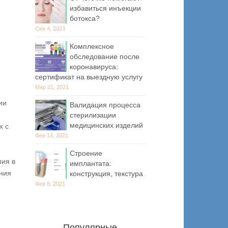
избавиться инъекции
ботокса?
Сен 4, 2023
Комплексное
обследование после
коронавируса:
сертификат на выездную услугу
Мар 21, 2021
ии
Валидация процесса
стерилизации
медицинских изделий
х с
Фев 14, 2021
Строение
пия в
имплантата:
ания
конструкция, текстура
Фев 8, 2021
Популярные