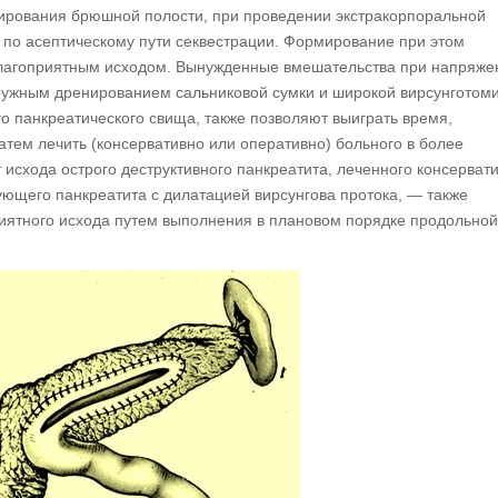
нирования брюшной полости, при проведении экстракорпоральной
 по асептическому пути секвестрации. Формирование при этом
 благоприятным исходом. Вынужденные вмешательства при напряж
ружным дренированием сальниковой сумки и широкой вирсунготом
панкреатического свища, также позволяют выиграть время,
тем лечить (консервативно или оперативно) больного в более
 исхода острого деструктивного панкреатита, леченного консервати
щего панкреатита с дилатацией вирсунгова протока, — также
риятного исхода путем выполнения в плановом порядке продольной