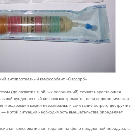
ий антипротеазный гемосорбент «Овосорб»
твам (до развития гнойных осложнений) служат нарастающая
ольшой дуоденальный сосочек конкременте, если эндоскопическая
 и экстракция камня невозможны, и сочетание острого деструктив
м — в этой ситуации необходимость вмешательства определяет
енсивная консервативная терапия на фоне продленной перидураль