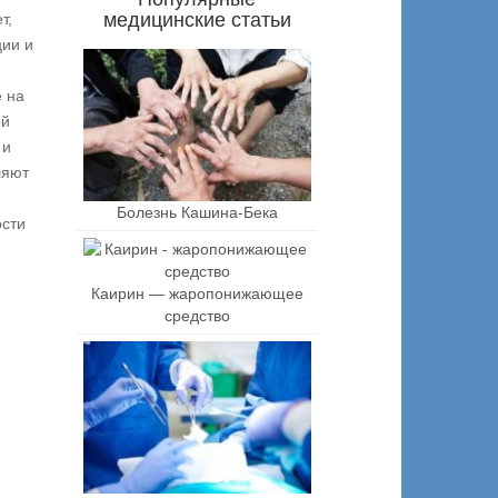
медицинские статьи
т,
ции и
 на
ой
 и
ляют
Болезнь Кашина-Бека
ости
Каирин — жаропонижающее
средство