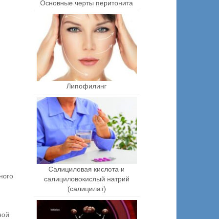
Основные черты перитонита
Липофилинг
Салициловая кислота и
ного
салициловокислый натрий
(салицилат)
ной