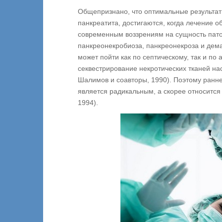
Общепризнано, что оптимальные результаты
панкреатита, достигаются, когда лечение о
современным воззрениям на сущность патог
панкреонекробиоза, панкреонекроза и дем
может пойти как по септическому, так и по
секвестрирование некротических тканей нас
Шалимов и соавторы, 1990). Поэтому ранне
является радикальным, а скорее относится
1994).