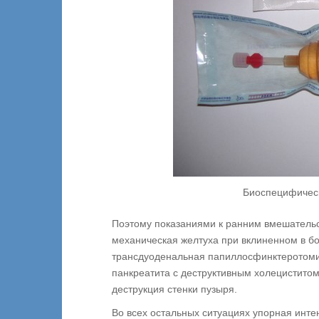
Биоспецифическ
Поэтому показаниями к ранним вмешательс
механическая желтуха при вклиненном в б
трансдуоденальная папиллосфинктеротомия
панкреатита с деструктивным холецистито
деструкция стенки пузыря.
Во всех остальных ситуациях упорная инт