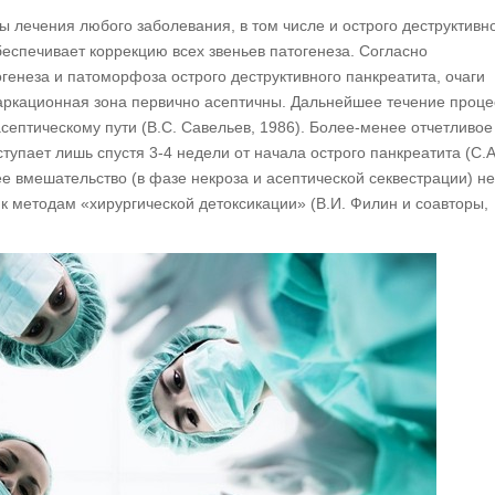
 лечения любого заболевания, в том числе и острого деструктивн
беспечивает коррекцию всех звеньев патогенеза. Согласно
енеза и патоморфоза острого деструктивного панкреатита, очаги
аркационная зона первично асептичны. Дальнейшее течение проце
 асептическому пути (В.С. Савельев, 1986). Более-менее отчетливое
тупает лишь спустя 3-4 недели от начала острого панкреатита (С.А
е вмешательство (в фазе некроза и асептической секвестрации) не
 к методам «хирургической детоксикации» (В.И. Филин и соавторы,