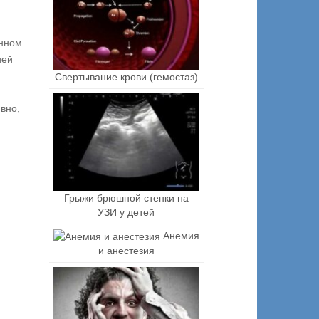
енном
ией
Свертывание крови (гемостаз)
вно,
Грыжи брюшной стенки на
УЗИ у детей
Анемия
и анестезия