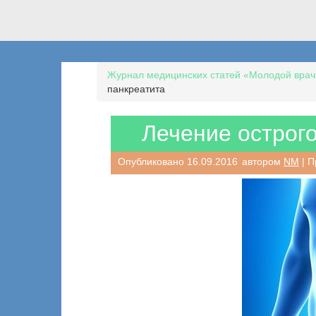
Журнал медицинских статей «Молодой врач
панкреатита
Лечение острого
Опубликовано
16.09.2016
автором
NM
| П