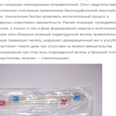
ет операцию гемокоррекции нетравматичной. Опыт свидетельствуе
дополненная сочетанным применением биоспецифической гемосорб
ло, относительно быстро купировать воспалительный процесс в
данных оперативных вмешательств. Ранние операции, проводимые
иском, а польза от них в фазе формирования некроза и асептическ
ации типа обширных резекций поджелудочной железы травматичны
ции травмируют железу, разрушают демаркационный вал и усугуб
протекает тяжело даже при отсутствии на момент вмешательства
фицирование при этом зоны поврежденной железы и брюшной пол
 перспективы лечения — сомнительными.