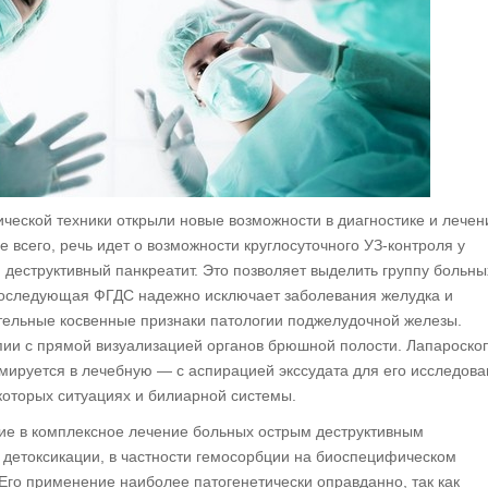
ической техники открыли новые возможности в диагностике и лечен
е всего, речь идет о возможности круглосуточного УЗ-контроля у
 деструктивный панкреатит. Это позволяет выделить группу больны
оследующая ФГДС надежно исключает заболевания желудка и
тельные косвенные признаки патологии поджелудочной железы.
ии с прямой визуализацией органов брюшной полости. Лапароско
мируется в лечебную — с аспирацией экссудата для его исследов
которых ситуациях и билиарной системы.
ие в комплексное лечение больных острым деструктивным
 детоксикации, в частности гемосорбции на биоспецифическом
Его применение наиболее патогенетически оправданно, так как