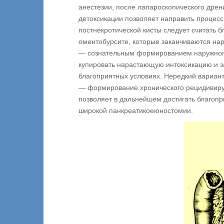
анестезии, после лапароскопического дре
детоксикации позволяет направить процесс
постнекротической кисты следует считать
оментобурсите, которые заканчиваются на
— сознательным формированием наружного 
купировать нарастающую интоксикацию и за
благоприятных условиях. Нередкий вариант
— формирование хронического рецидивирую
позволяет в дальнейшем достигать благоп
широкой панкреатикоеюностомии.