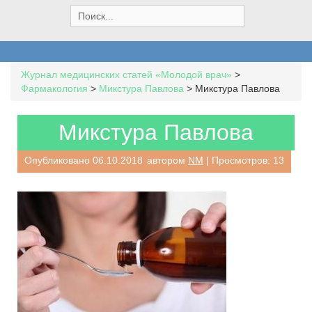
S
e
a
r
c
Журнал медицинских статей «Молодой врач»
>
h
Фармакология
>
Микстура Павлова
>
Микстура Павлова
f
o
r
Микстура Павлова
:
Опубликовано
06.10.2018
автором
NM
| Просмотров: 13