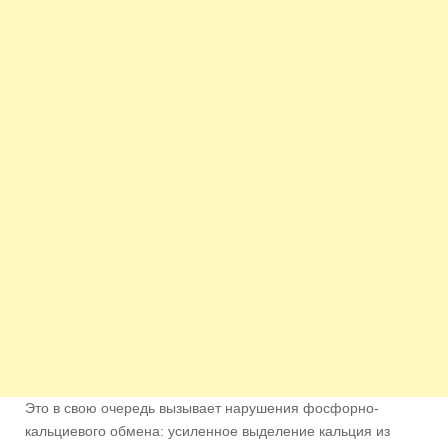
Это в свою очередь вызывает нарушения фосфорно-
кальциевого обмена: усиленное выделение кальция из