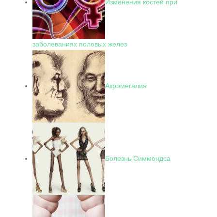
Изменения костей при
заболеваниях половых желез
Акромегалия
Болезнь Симмондса