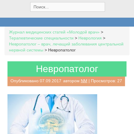
S
e
a
r
c
Журнал медицинских статей «Молодой врач»
>
h
Терапевтические специальности
>
Неврология
>
f
Невропатолог – врач, лечащий заболевания центральной
o
нервной системы
>
Невропатолог
r
:
Невропатолог
Опубликовано
07.09.2017
автором
NM
| Просмотров: 27