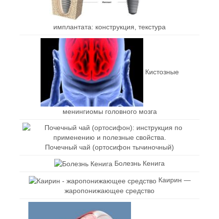
имплантата: конструкция, текстура
Кистозные
менингиомы головного мозга
Почечный чай (ортосифон тычиночный)
Болезнь Кенига
Каирин —
жаропонижающее средство